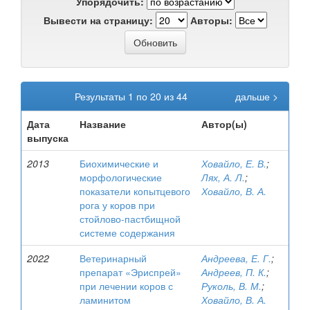
Упорядочить:
Вывести на страницу:
Авторы:
Результаты 1 по 20 из 44
дальше >
Дата
Название
Автор(ы)
выпуска
2013
Биохимические и
Ховайло, Е. В.
;
морфологические
Лях, А. Л.
;
показатели копытцевого
Ховайло, В. А.
рога у коров при
стойлово-пастбищной
системе содержания
2022
Ветеринарный
Андреева, Е. Г.
;
препарат «Эриспрей»
Андреев, П. К.
;
при лечении коров с
Руколь, В. М.
;
ламинитом
Ховайло, В. А.