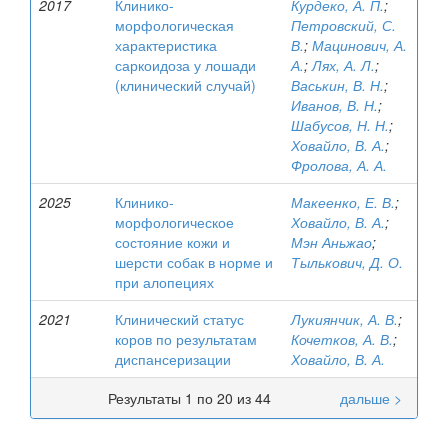
2017
Клинико-
Курдеко, А. П.
;
морфологическая
Петровский, С.
характеристика
В.
;
Мацинович, А.
саркоидоза у лошади
А.
;
Лях, А. Л.
;
(клинический случай)
Васькин, В. Н.
;
Иванов, В. Н.
;
Шабусов, Н. Н.
;
Ховайло, В. А.
;
Фролова, А. А.
2025
Клинико-
Макеенко, Е. В.
;
морфологическое
Ховайло, В. А.
;
состояние кожи и
Мэн Аньжао
;
шерсти собак в норме и
Тылькович, Д. О.
при алопециях
2021
Клинический статус
Лукиянчик, А. В.
;
коров по результатам
Кочетков, А. В.
;
диспансеризации
Ховайло, В. А.
Результаты 1 по 20 из 44
дальше >