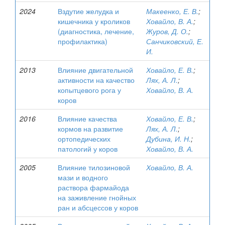
2024
Вздутие желудка и
Макеенко, Е. В.
;
кишечника у кроликов
Ховайло, В. А.
;
(диагностика, лечение,
Журов, Д. О.
;
профилактика)
Санчиковский, Е.
И.
2013
Влияние двигательной
Ховайло, Е. В.
;
активности на качество
Лях, А. Л.
;
копытцевого рога у
Ховайло, В. А.
коров
2016
Влияние качества
Ховайло, Е. В.
;
кормов на развитие
Лях, А. Л.
;
ортопедических
Дубина, И. Н.
;
патологий у коров
Ховайло, В. А.
2005
Влияние тилозиновой
Ховайло, В. А.
мази и водного
раствора фармайода
на заживление гнойных
ран и абсцессов у коров