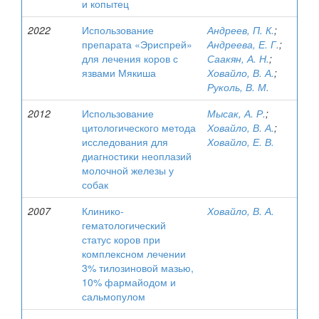
и копытец
2022
Использование
Андреев, П. К.
;
препарата «Эриспрей»
Андреева, Е. Г.
;
для лечения коров с
Саакян, А. Н.
;
язвами Мякиша
Ховайло, В. А.
;
Руколь, В. М.
2012
Использование
Мысак, А. Р.
;
цитологического метода
Ховайло, В. А.
;
исследования для
Ховайло, Е. В.
диагностики неоплазий
молочной железы у
собак
2007
Клинико-
Ховайло, В. А.
гематологический
статус коров при
комплексном лечении
3% тилозиновой мазью,
10% фармайодом и
сальмопулом