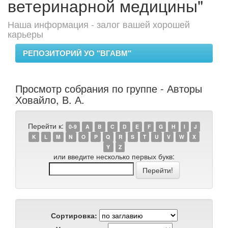
ветеринарной медицины"
Наша информация - залог вашей хорошей
карьеры
РЕПОЗИТОРИЙ УО "ВГАВМ"
Просмотр собрания по группе - Авторы
Ховайло, В. А.
Перейти к:
0-9
A
B
C
D
E
F
G
H
I
J
K
L
M
N
O
P
Q
R
S
T
U
V
W
X
Y
Z
или введите несколько первых букв:
Сортировка: