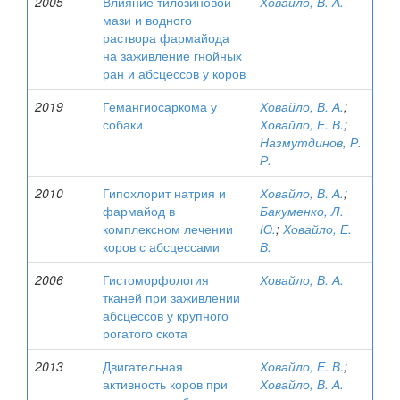
2005
Влияние тилозиновой
Ховайло, В. А.
мази и водного
раствора фармайода
на заживление гнойных
ран и абсцессов у коров
2019
Гемангиосаркома у
Ховайло, В. А.
;
собаки
Ховайло, Е. В.
;
Назмутдинов, Р.
Р.
2010
Гипохлорит натрия и
Ховайло, В. А.
;
фармайод в
Бакуменко, Л.
комплексном лечении
Ю.
;
Ховайло, Е.
коров с абсцессами
В.
2006
Гистоморфология
Ховайло, В. А.
тканей при заживлении
абсцессов у крупного
рогатого скота
2013
Двигательная
Ховайло, Е. В.
;
активность коров при
Ховайло, В. А.