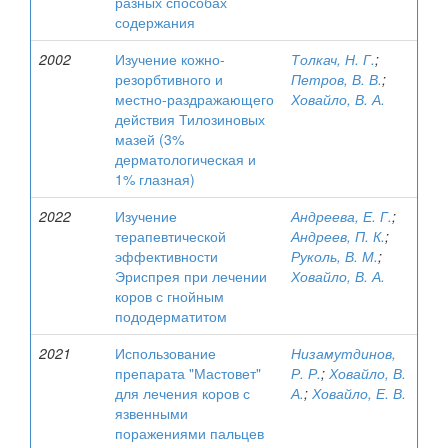
разных способах
содержания
2002
Изучение кожно-
Толкач, Н. Г.
;
резорбтивного и
Петров, В. В.
;
местно-раздражающего
Ховайло, В. А.
действия Тилозиновых
мазей (3%
дерматологическая и
1% глазная)
2022
Изучение
Андреева, Е. Г.
;
терапевтической
Андреев, П. К.
;
эффективности
Руколь, В. М.
;
Эриспрея при лечении
Ховайло, В. А.
коров с гнойным
пододерматитом
2021
Использование
Низамутдинов,
препарата "Мастовет"
Р. Р.
;
Ховайло, В.
для лечения коров с
А.
;
Ховайло, Е. В.
язвенными
поражениями пальцев