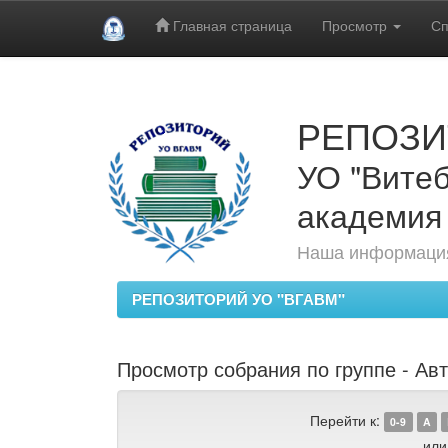
Главная страница
Просмотр
Сп
Skip
navigation
РЕПОЗИ
УО "Витеб
академия
Наша информация
РЕПОЗИТОРИЙ УО "ВГАВМ"
Просмотр собрания по группе - Авт
Перейти к:
0-9
A
или