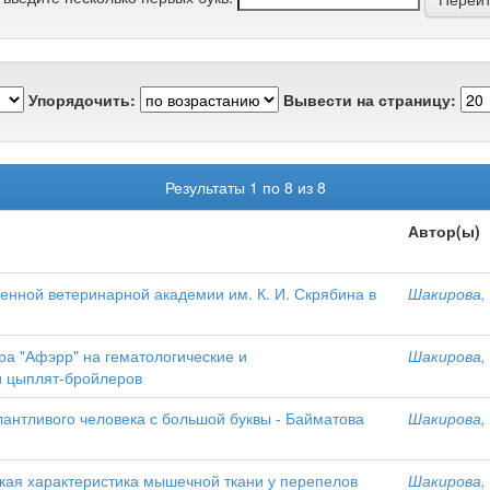
Упорядочить:
Вывести на страницу:
Результаты 1 по 8 из 8
Автор(ы)
енной ветеринарной академии им. К. И. Скрябина в
Шакирова, 
а "Афэрр" на гематологические и
Шакирова, 
 цыплят-бройлеров
лантливого человека с большой буквы - Байматова
Шакирова, 
ая характеристика мышечной ткани у перепелов
Шакирова, 