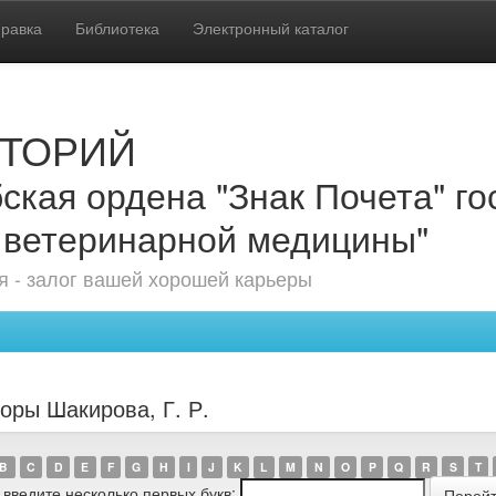
равка
Библиотека
Электронный каталог
ТОРИЙ
ская ордена "Знак Почета" г
 ветеринарной медицины"
 - залог вашей хорошей карьеры
оры Шакирова, Г. Р.
B
C
D
E
F
G
H
I
J
K
L
M
N
O
P
Q
R
S
T
 введите несколько первых букв: