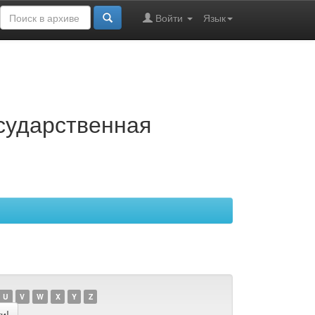
Войти
Язык
осударственная
U
V
W
X
Y
Z