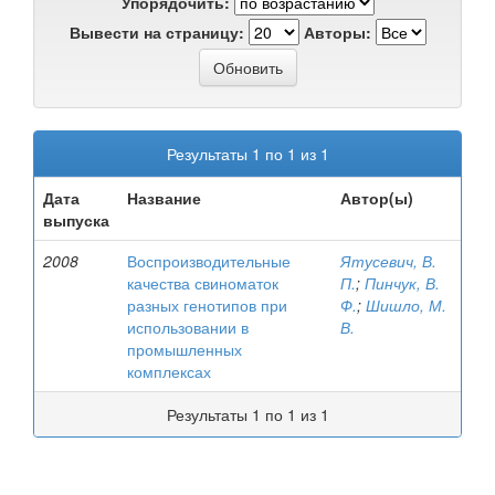
Упорядочить:
Вывести на страницу:
Авторы:
Результаты 1 по 1 из 1
Дата
Название
Автор(ы)
выпуска
2008
Воспроизводительные
Ятусевич, В.
качества свиноматок
П.
;
Пинчук, В.
разных генотипов при
Ф.
;
Шишло, М.
использовании в
В.
промышленных
комплексах
Результаты 1 по 1 из 1