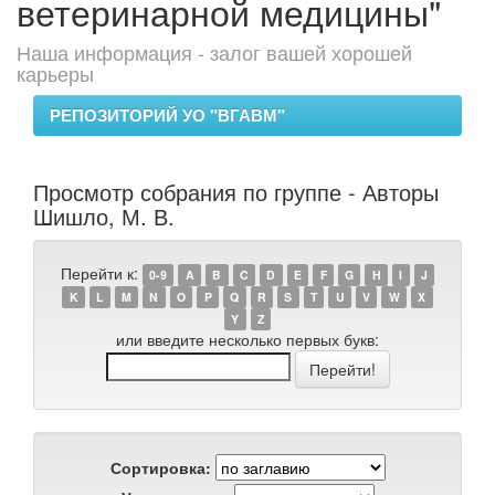
ветеринарной медицины"
Наша информация - залог вашей хорошей
карьеры
РЕПОЗИТОРИЙ УО "ВГАВМ"
Просмотр собрания по группе - Авторы
Шишло, М. В.
Перейти к:
0-9
A
B
C
D
E
F
G
H
I
J
K
L
M
N
O
P
Q
R
S
T
U
V
W
X
Y
Z
или введите несколько первых букв:
Сортировка: