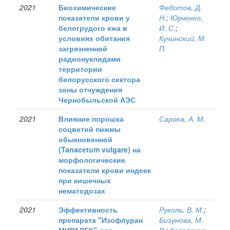
2021
Биохимические
Федотов, Д.
показатели крови у
Н.
;
Юрченко,
белогрудого ежа в
И. С.
;
условиях обитания
Кучинский, М.
загрязненной
П.
радионуклидами
территории
белорусского сектора
зоны отчуждения
Чернобыльской АЭС
2021
Влияние порошка
Сарока, А. М.
соцветий пижмы
обыкновенной
(Tanacetum vulgare) на
морфологические
показатели крови индеек
при кишечных
нематодозах
2021
Эффективность
Руколь, В. М.
;
препарата "Изофлуран
Бизунова, М.