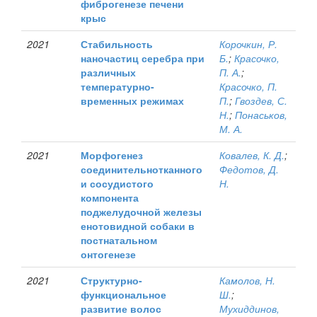
фиброгенезе печени
крыс
2021
Стабильность
Корочкин, Р.
наночастиц серебра при
Б.
;
Красочко,
различных
П. А.
;
температурно-
Красочко, П.
временных режимах
П.
;
Гвоздев, С.
Н.
;
Понаськов,
М. А.
2021
Морфогенез
Ковалев, К. Д.
;
соединительнотканного
Федотов, Д.
и сосудистого
Н.
компонента
поджелудочной железы
енотовидной собаки в
постнатальном
онтогенезе
2021
Структурно-
Камолов, Н.
функциональное
Ш.
;
развитие волос
Мухиддинов,