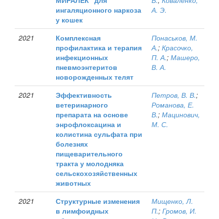
МИРАЛЕК" для
В.
;
Коваленко,
ингаляционного наркоза
А. Э.
у кошек
2021
Комплексная
Понаськов, М.
профилактика и терапия
А.
;
Красочко,
инфекционных
П. А.
;
Машеро,
пневмоэнтеритов
В. А.
новорожденных телят
2021
Эффективность
Петров, В. В.
;
ветеринарного
Романова, Е.
препарата на основе
В.
;
Мацинович,
энрофлоксацина и
М. С.
колистина сульфата при
болезнях
пищеварительного
тракта у молодняка
сельскохозяйственных
животных
2021
Структурные изменения
Мищенко, Л.
в лимфоидных
П.
;
Громов, И.