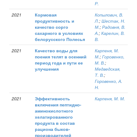
Р.
2021
Кормовая
Копылович, В.
продуктивность и
Л.
;
Шестак, Н.
качество сорго
М.
;
Радовня, В.
сахарного в условиях
А.
;
Карелин, В.
белорусского Полесья
В.
2021
Качество воды для
Карпеня, М.
поения телят в осенний
М.
;
Горовенко,
период года и пути ее
М. В.
;
улучшения
Медведская,
Т. В.
;
Горовенко, А.
Н.
2021
Эффективность
Карпеня, М. М.
включения пептидно-
аминокислотного
хелатированного
продукта в состав
рациона быков-
производителей