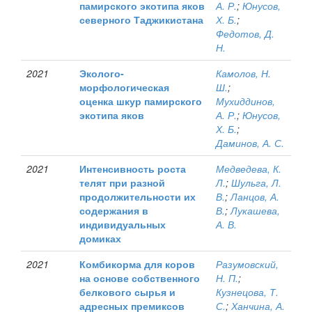
памирского экотипа яков
А. Р.
;
Юнусов,
северного Таджикистана
Х. Б.
;
Федотов, Д.
Н.
2021
Эколого-
Камолов, Н.
морфологическая
Ш.
;
оценка шкур памирского
Мухиддинов,
экотипа яков
А. Р.
;
Юнусов,
Х. Б.
;
Даминов, А. С.
2021
Интенсивность роста
Медведева, К.
телят при разной
Л.
;
Шульга, Л.
продолжительности их
В.
;
Ланцов, А.
содержания в
В.
;
Лукашева,
индивидуальных
А. В.
домиках
2021
Комбикорма для коров
Разумовский,
на основе собственного
Н. П.
;
белкового сырья и
Кузнецова, Т.
адресных премиксов
С.
;
Ханчина, А.