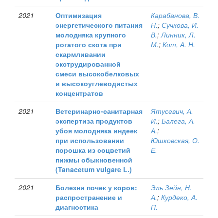
2021
Оптимизация
Карабанова, В.
энергетического питания
Н.
;
Сучкова, И.
молодняка крупного
В.
;
Линник, Л.
рогатого скота при
М.
;
Кот, А. Н.
скармливании
экструдированной
смеси высокобелковых
и высокоуглеводистых
концентратов
2021
Ветеринарно-санитарная
Ятусевич, А.
экспертиза продуктов
И.
;
Балега, А.
убоя молодняка индеек
А.
;
при использовании
Юшковская, О.
порошка из соцветий
Е.
пижмы обыкновенной
(Tanacetum vulgare L.)
2021
Болезни почек у коров:
Эль Зейн, Н.
распространение и
А.
;
Курдеко, А.
диагностика
П.