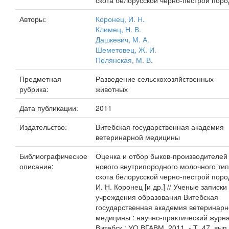
скота белорусской черно-пестрой пор
Авторы:
Коронец, И. Н.
Климец, Н. В.
Дашкевич, М. А.
Шеметовец, Ж. И.
Полянская, М. В.
Предметная
Разведение сельскохозяйственных
рубрика:
животных
Дата публикации:
2011
Издательство:
Витебская государственная академия
ветеринарной медицины
Библиографическое
Оценка и отбор быков-производителей
описание:
нового внутрипородного молочного ти
скота белорусской черно-пестрой поро
И. Н. Коронец [и др.] // Ученые записки
учреждения образования Витебская
государственная академия ветеринар
медицины : научно-практический журна
Витебск : УО ВГАВМ, 2011. - Т. 47, вып. 