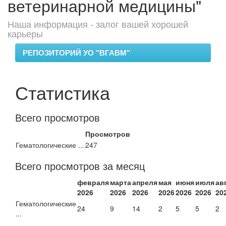
ветеринарной медицины"
Наша информация - залог вашей хорошей
карьеры
РЕПОЗИТОРИЙ УО "ВГАВМ"
Статистика
Всего просмотров
Просмотров
Гематологические ...
247
Всего просмотров за месяц
февраля
марта
апреля
мая
июня
июля
ав
2026
2026
2026
2026
2026
2026
20
Гематологические
24
9
14
2
5
5
2
...