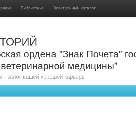
равка
Библиотека
Электронный каталог
ТОРИЙ
ская ордена "Знак Почета" г
 ветеринарной медицины"
 - залог вашей хорошей карьеры