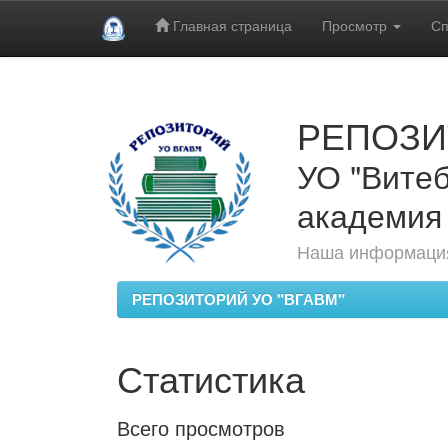
Главная страница
Просмотр
Сп
Skip
navigation
РЕПОЗИ
УО "Витеб
академия
Наша информация
РЕПОЗИТОРИЙ УО "ВГАВМ"
Статистика
Всего просмотров