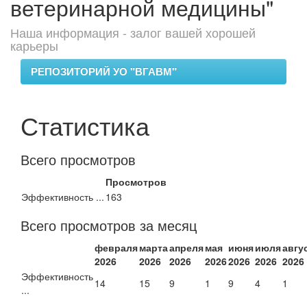
ветеринарной медицины"
Наша информация - залог вашей хорошей
карьеры
РЕПОЗИТОРИЙ УО "ВГАВМ"
Статистика
Всего просмотров
Просмотров
Эффективность ...
163
Всего просмотров за месяц
февраля
марта
апреля
мая
июня
июля
авгу
2026
2026
2026
2026
2026
2026
2026
Эффективность
14
15
9
1
9
4
1
...