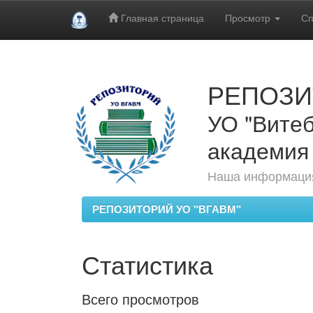
Главная страница
Просмотр
Сп
Skip
navigation
РЕПОЗИ
УО "Витеб
академия
Наша информация
РЕПОЗИТОРИЙ УО "ВГАВМ"
Статистика
Всего просмотров