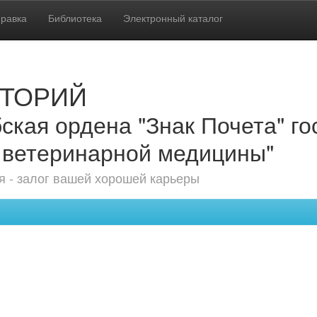
равка
Библиотека
Электронный каталог
ТОРИЙ
ская ордена "Знак Почета" г
 ветеринарной медицины"
 - залог вашей хорошей карьеры