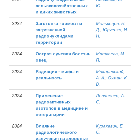
сельскохозяйственных
Ю.
и диких животных
2024
Заготовка кормов на
Мельянцев, Н.
загрязненной
Д.
;
Юрченко, И.
радионуклидами
Н.
территории
2024
Острая лучевая болезнь
Матвеева, М.
овец
П.
2024
Радиация - мифы и
Макаревский,
реальность
А. А.
;
Охман, К.
В.
2024
Применение
Леваненко, А.
радиоактивных
С.
изотопов в медицине и
ветеринарии
2024
Влияние
Куракевич, Е.
радиологического
О.
излучения на здоровье