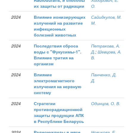
Radiodurans, и способы
Ходорович, Е.
их защиты от радиации
О.
2024
Влияние ионизирующих
Сайидкулов, М.
излучений на развитие
М.
инфекционных
болезней животных
2024
Последствия сброса
Петракова, А.
воды с "Фукусимы-1".
Д.
;
Шевцова, А.
Влияние трития на
В.
организм
2024
Влияние
Панченко, Д.
электромагнитного
Д.
излучения на нервную
систему
2024
Стратегии
Одинцов, О. В.
противорадиационной
защиты продукции АПК
в Республике Беларусь
2024
Радионуклиды в мясе
Новикова, Е.