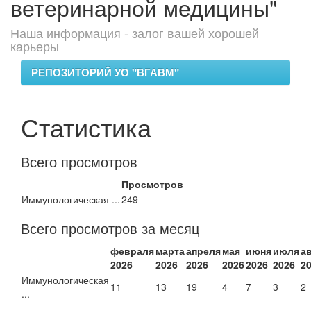
ветеринарной медицины"
Наша информация - залог вашей хорошей
карьеры
РЕПОЗИТОРИЙ УО "ВГАВМ"
Статистика
Всего просмотров
Просмотров
Иммунологическая ...
249
Всего просмотров за месяц
февраля
марта
апреля
мая
июня
июля
а
2026
2026
2026
2026
2026
2026
2
Иммунологическая
11
13
19
4
7
3
2
...