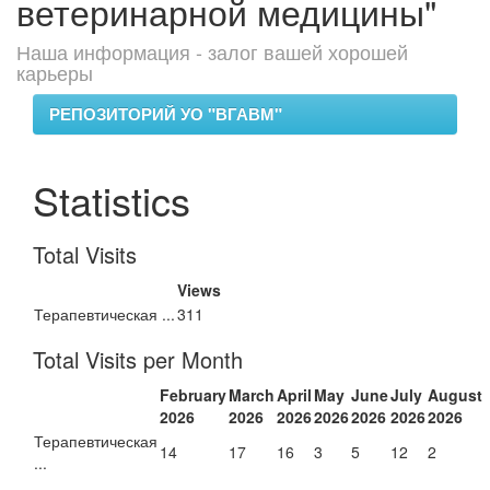
ветеринарной медицины"
Наша информация - залог вашей хорошей
карьеры
РЕПОЗИТОРИЙ УО "ВГАВМ"
Statistics
Total Visits
Views
Терапевтическая ...
311
Total Visits per Month
February
March
April
May
June
July
August
2026
2026
2026
2026
2026
2026
2026
Терапевтическая
14
17
16
3
5
12
2
...