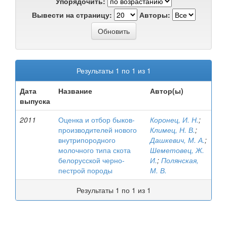
Упорядочить:
Вывести на страницу:
Авторы:
Результаты 1 по 1 из 1
Дата
Название
Автор(ы)
выпуска
2011
Оценка и отбор быков-
Коронец, И. Н.
;
производителей нового
Климец, Н. В.
;
внутрипородного
Дашкевич, М. А.
;
молочного типа скота
Шеметовец, Ж.
белорусской черно-
И.
;
Полянская,
пестрой породы
М. В.
Результаты 1 по 1 из 1