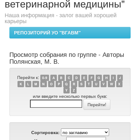
ветеринарной медицины"
Наша информация - залог вашей хорошей
карьеры
РЕПОЗИТОРИЙ УО "ВГАВМ"
Просмотр собрания по группе - Авторы
Полянская, М. В.
Перейти к:
0-9
A
B
C
D
E
F
G
H
I
J
K
L
M
N
O
P
Q
R
S
T
U
V
W
X
Y
Z
или введите несколько первых букв:
Сортировка: