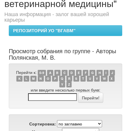
ветеринарной медицины"
Наша информация - залог вашей хорошей
карьеры
РЕПОЗИТОРИЙ УО "ВГАВМ"
Просмотр собрания по группе - Авторы
Полянская, М. В.
Перейти к:
0-9
A
B
C
D
E
F
G
H
I
J
K
L
M
N
O
P
Q
R
S
T
U
V
W
X
Y
Z
или введите несколько первых букв:
Сортировка: