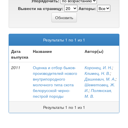
Упорядочить:
Вывести на страницу:
Авторы:
Результаты 1 по 1 из 1
Дата
Название
Автор(ы)
выпуска
2011
Оценка и отбор быков-
Коронец, И. Н.
;
производителей нового
Климец, Н. В.
;
внутрипородного
Дашкевич, М. А.
;
молочного типа скота
Шеметовец, Ж.
белорусской черно-
И.
;
Полянская,
пестрой породы
М. В.
Результаты 1 по 1 из 1