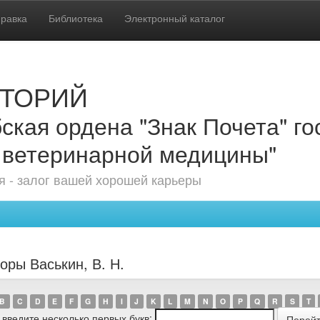
равка
Библиотека
Электронный каталог
ТОРИЙ
ская ордена "Знак Почета" г
 ветеринарной медицины"
 - залог вашей хорошей карьеры
оры Васькин, В. Н.
B
C
D
E
F
G
H
I
J
K
L
M
N
O
P
Q
R
S
T
 введите несколько первых букв: