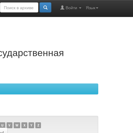
Войти
Язык
осударственная
U
V
W
X
Y
Z