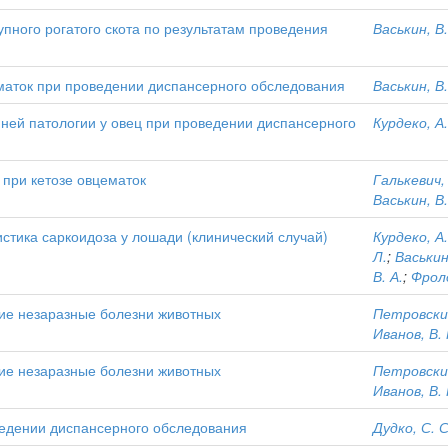
пного рогатого скота по результатам проведения
Васькин, В.
маток при проведении диспансерного обследования
Васькин, В.
ней патологии у овец при проведении диспансерного
Курдеко, А.
 при кетозе овцематок
Галькевич, 
Васькин, В.
стика саркоидоза у лошади (клинический случай)
Курдеко, А.
Л.
;
Васькин
В. А.
;
Фроло
ние незаразные болезни животных
Петровский
Иванов, В. 
ние незаразные болезни животных
Петровский
Иванов, В. 
оведении диспансерного обследования
Дудко, С. С