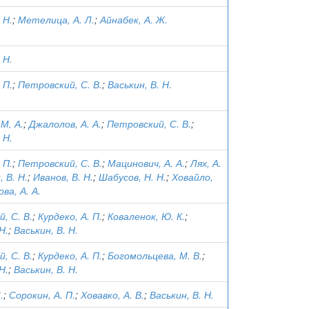
 Н.
;
Метелица, А. Л.
;
Айнабек, А. Ж.
 Н.
 П.
;
Петровский, С. В.
;
Васькин, В. Н.
М. А.
;
Джалолов, А. А.
;
Петровский, С. В.
;
 Н.
 П.
;
Петровский, С. В.
;
Мацинович, А. А.
;
Лях, А.
, В. Н.
;
Иванов, В. Н.
;
Шабусов, Н. Н.
;
Ховайло,
ва, А. А.
, С. В.
;
Курдеко, А. П.
;
Коваленок, Ю. К.
;
Н.
;
Васькин, В. Н.
, С. В.
;
Курдеко, А. П.
;
Богомольцева, М. В.
;
Н.
;
Васькин, В. Н.
.
;
Сорокин, А. П.
;
Ховавко, А. В.
;
Васькин, В. Н.