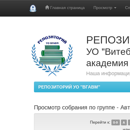
Главная страница
Просмотр
Сп
Skip
navigation
РЕПОЗИ
УО "Витеб
академия
Наша информация
РЕПОЗИТОРИЙ УО "ВГАВМ"
Просмотр собрания по группе - Авт
Перейти к:
0-9
A
или