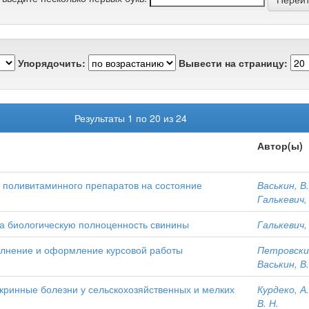
Упорядочить:
Вывести на страницу:
Результаты 1 по 20 из 24
Автор(ы)
поливитаминного препаратов на состояние
Васькин, В.
Галькевич, 
а биологическую полноценность свинины
Галькевич, 
олнение и оформление курсовой работы
Петровский
Васькин, В.
кринные болезни у сельскохозяйственных и мелких
Курдеко, А.
В. Н.