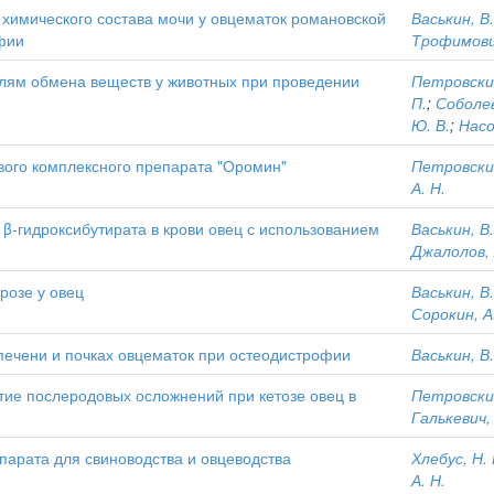
 химического состава мочи у овцематок романовской
Васькин, В.
фии
Трофимович
лям обмена веществ у животных при проведении
Петровский
П.
;
Соболев
Ю. В.
;
Насо
вого комплексного препарата "Оромин"
Петровский
А. Н.
β-гидроксибутирата в крови овец с использованием
Васькин, В.
Джалолов, 
розе у овец
Васькин, В.
Сорокин, А
ечени и почках овцематок при остеодистрофии
Васькин, В.
тие послеродовых осложнений при кетозе овец в
Петровский
Галькевич, 
парата для свиноводства и овцеводства
Хлебус, Н. 
А. Н.