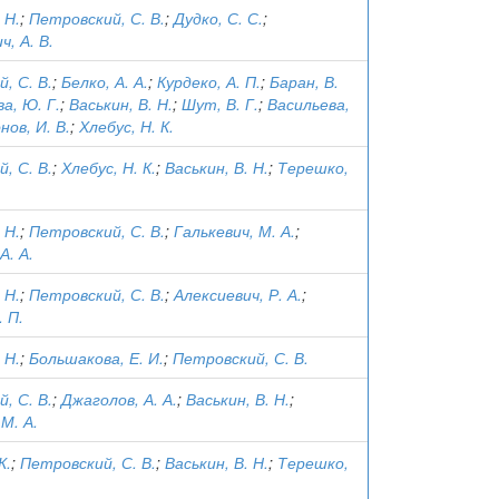
 Н.
;
Петровский, С. В.
;
Дудко, С. С.
;
, А. В.
, С. В.
;
Белко, А. А.
;
Курдеко, А. П.
;
Баран, В.
а, Ю. Г.
;
Васькин, В. Н.
;
Шут, В. Г.
;
Васильева,
нов, И. В.
;
Хлебус, Н. К.
, С. В.
;
Хлебус, Н. К.
;
Васькин, В. Н.
;
Терешко,
 Н.
;
Петровский, С. В.
;
Галькевич, М. А.
;
А. А.
 Н.
;
Петровский, С. В.
;
Алексиевич, Р. А.
;
. П.
 Н.
;
Большакова, Е. И.
;
Петровский, С. В.
, С. В.
;
Джаголов, А. А.
;
Васькин, В. Н.
;
М. А.
К.
;
Петровский, С. В.
;
Васькин, В. Н.
;
Терешко,