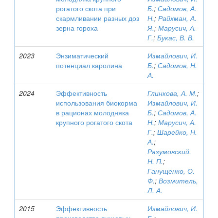
рогатого скота при
Б.
;
Садомов, А.
скармливании разных доз
Н.
;
Райхман, А.
зерна гороха
Я.
;
Марусич, А.
Г.
;
Букас, В. В.
2023
Энзиматический
Измайлович, И.
потенциал каролина
Б.
;
Садомов, Н.
А.
2024
Эффективность
Глинкова, А. М.
;
использования биокорма
Измайлович, И.
в рационах молодняка
Б.
;
Садомов, А.
крупного рогатого скота
Н.
;
Марусич, А.
Г.
;
Шарейко, Н.
А.
;
Разумовский,
Н. П.
;
Ганущенко, О.
Ф.
;
Возмитель,
Л. А.
2015
Эффективность
Измайлович, И.