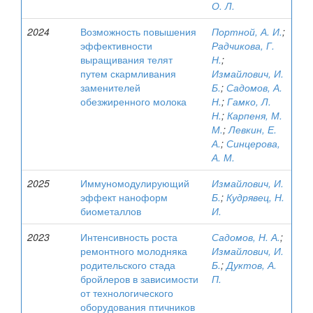
О. Л.
2024
Возможность повышения
Портной, А. И.
;
эффективности
Радчикова, Г.
выращивания телят
Н.
;
путем скармливания
Измайлович, И.
заменителей
Б.
;
Садомов, А.
обезжиренного молока
Н.
;
Гамко, Л.
Н.
;
Карпеня, М.
М.
;
Левкин, Е.
А.
;
Синцерова,
А. М.
2025
Иммуномодулирующий
Измайлович, И.
эффект наноформ
Б.
;
Кудрявец, Н.
биометаллов
И.
2023
Интенсивность роста
Садомов, Н. А.
;
ремонтного молодняка
Измайлович, И.
родительского стада
Б.
;
Дуктов, А.
бройлеров в зависимости
П.
от технологического
оборудования птичников