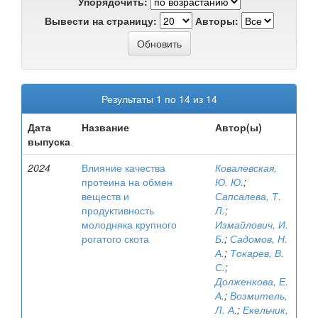
Упорядочить:
Вывести на страницу:
Авторы:
Результаты 1 по 14 из 14
Дата
Название
Автор(ы)
выпуска
2024
Влияние качества
Ковалевская,
протеина на обмен
Ю. Ю.
;
веществ и
Сапсалева, Т.
продуктивность
Л.
;
молодняка крупного
Измайлович, И.
рогатого скота
Б.
;
Садомов, Н.
А.
;
Токарев, В.
С.
;
Долженкова, Е.
А.
;
Возмитель,
Л. А.
;
Екельчик,