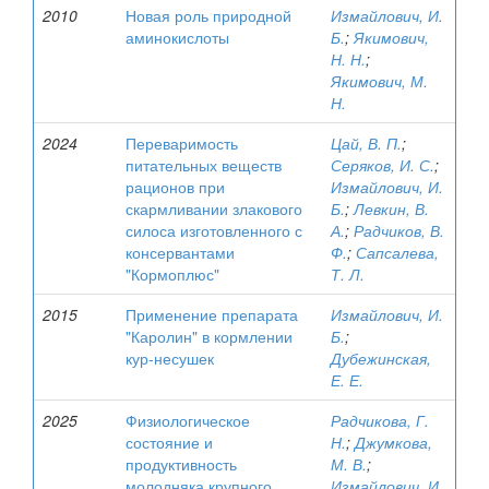
2010
Новая роль природной
Измайлович, И.
аминокислоты
Б.
;
Якимович,
Н. Н.
;
Якимович, М.
Н.
2024
Переваримость
Цай, В. П.
;
питательных веществ
Серяков, И. С.
;
рационов при
Измайлович, И.
скармливании злакового
Б.
;
Левкин, В.
силоса изготовленного с
А.
;
Радчиков, В.
консервантами
Ф.
;
Сапсалева,
"Кормоплюс"
Т. Л.
2015
Применение препарата
Измайлович, И.
"Каролин" в кормлении
Б.
;
кур-несушек
Дубежинская,
Е. Е.
2025
Физиологическое
Радчикова, Г.
состояние и
Н.
;
Джумкова,
продуктивность
М. В.
;
молодняка крупного
Измайлович, И.