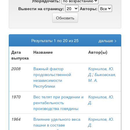
Упорядочить:
Вывести на страницу:
Авторы:
Результаты 1 по 20 из 25
дальше >
Дата
Название
Автор(ы)
выпуска
2008
Важный фактор
Корнилов, Ю.
продовольственной
Д.
;
Быковская,
независимости
М. А.
Республики
1970
Вес телят при рождении и
Корнилов, Ю.
рентабельность
Д.
производства говядины
1964
Влияние удельного веса
Корнилов, Ю.
пашни в составе
Д.