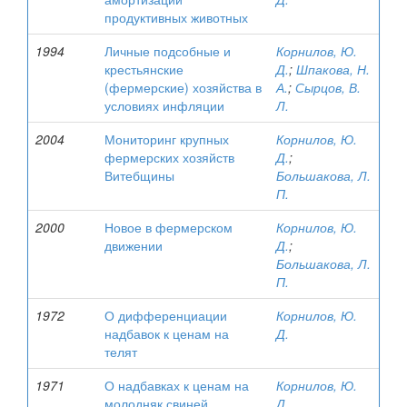
продуктивных животных
1994
Личные подсобные и
Корнилов, Ю.
крестьянские
Д.
;
Шпакова, Н.
(фермерские) хозяйства в
А.
;
Сырцов, В.
условиях инфляции
Л.
2004
Мониторинг крупных
Корнилов, Ю.
фермерских хозяйств
Д.
;
Витебщины
Большакова, Л.
П.
2000
Новое в фермерском
Корнилов, Ю.
движении
Д.
;
Большакова, Л.
П.
1972
О дифференциации
Корнилов, Ю.
надбавок к ценам на
Д.
телят
1971
О надбавках к ценам на
Корнилов, Ю.
молодняк свиней,
Д.