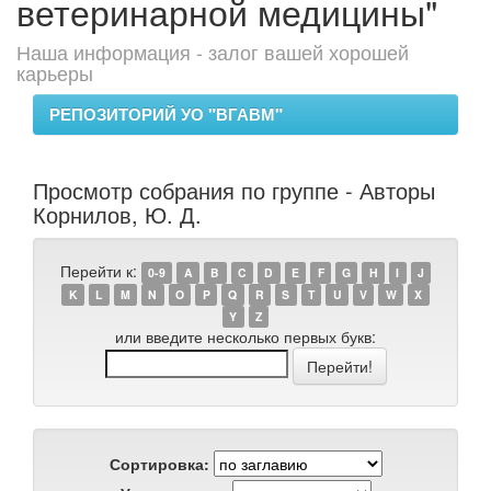
ветеринарной медицины"
Наша информация - залог вашей хорошей
карьеры
РЕПОЗИТОРИЙ УО "ВГАВМ"
Просмотр собрания по группе - Авторы
Корнилов, Ю. Д.
Перейти к:
0-9
A
B
C
D
E
F
G
H
I
J
K
L
M
N
O
P
Q
R
S
T
U
V
W
X
Y
Z
или введите несколько первых букв:
Сортировка: