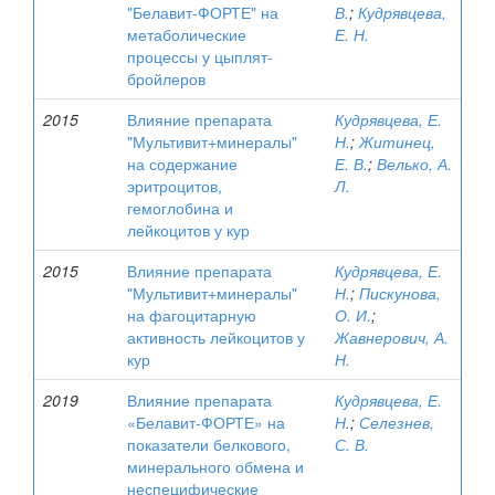
"Белавит-ФОРТЕ" на
В.
;
Кудрявцева,
метаболические
Е. Н.
процессы у цыплят-
бройлеров
2015
Влияние препарата
Кудрявцева, Е.
"Мультивит+минералы"
Н.
;
Житинец,
на содержание
Е. В.
;
Велько, А.
эритроцитов,
Л.
гемоглобина и
лейкоцитов у кур
2015
Влияние препарата
Кудрявцева, Е.
"Мультивит+минералы"
Н.
;
Пискунова,
на фагоцитарную
О. И.
;
активность лейкоцитов у
Жавнерович, А.
кур
Н.
2019
Влияние препарата
Кудрявцева, Е.
«Белавит-ФОРТЕ» на
Н.
;
Селезнев,
показатели белкового,
С. В.
минерального обмена и
неспецифические