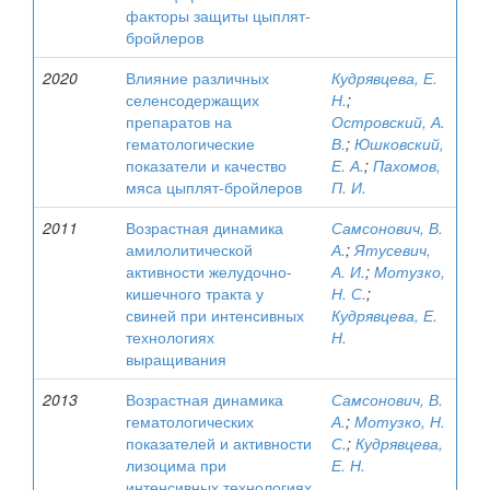
факторы защиты цыплят-
бройлеров
2020
Влияние различных
Кудрявцева, Е.
селенсодержащих
Н.
;
препаратов на
Островский, А.
гематологические
В.
;
Юшковский,
показатели и качество
Е. А.
;
Пахомов,
мяса цыплят-бройлеров
П. И.
2011
Возрастная динамика
Самсонович, В.
амилолитической
А.
;
Ятусевич,
активности желудочно-
А. И.
;
Мотузко,
кишечного тракта у
Н. С.
;
свиней при интенсивных
Кудрявцева, Е.
технологиях
Н.
выращивания
2013
Возрастная динамика
Самсонович, В.
гематологических
А.
;
Мотузко, Н.
показателей и активности
С.
;
Кудрявцева,
лизоцима при
Е. Н.
интенсивных технологиях