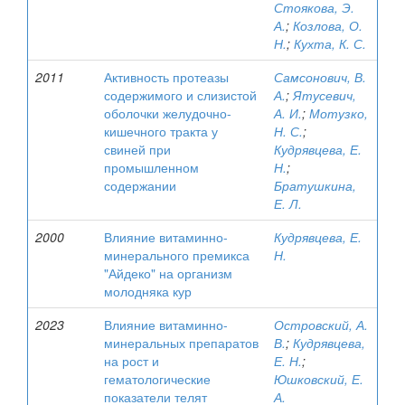
Стоякова, Э.
А.
;
Козлова, О.
Н.
;
Кухта, К. С.
2011
Активность протеазы
Самсонович, В.
содержимого и слизистой
А.
;
Ятусевич,
оболочки желудочно-
А. И.
;
Мотузко,
кишечного тракта у
Н. С.
;
свиней при
Кудрявцева, Е.
промышленном
Н.
;
содержании
Братушкина,
Е. Л.
2000
Влияние витаминно-
Кудрявцева, Е.
минерального премикса
Н.
"Айдеко" на организм
молодняка кур
2023
Влияние витаминно-
Островский, А.
минеральных препаратов
В.
;
Кудрявцева,
на рост и
Е. Н.
;
гематологические
Юшковский, Е.
показатели телят
А.