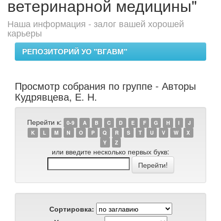
ветеринарной медицины"
Наша информация - залог вашей хорошей
карьеры
РЕПОЗИТОРИЙ УО "ВГАВМ"
Просмотр собрания по группе - Авторы
Кудрявцева, Е. Н.
Перейти к:
0-9
A
B
C
D
E
F
G
H
I
J
K
L
M
N
O
P
Q
R
S
T
U
V
W
X
Y
Z
или введите несколько первых букв:
Сортировка: