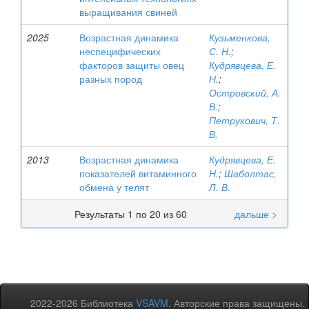
выращивания свиней
2025
Возрастная динамика
Кузьменкова,
неспецифических
С. Н.
;
факторов защиты овец
Кудрявцева, Е.
разных пород
Н.
;
Островский, А.
В.
;
Петрукович, Т.
В.
2013
Возрастная динамика
Кудрявцева, Е.
показателей витаминного
Н.
;
Шаболтас,
обмена у телят
Л. В.
Результаты 1 по 20 из 60
дальше >
2022-2026 Библиотека
VSAVM
. Авторские права защищены.