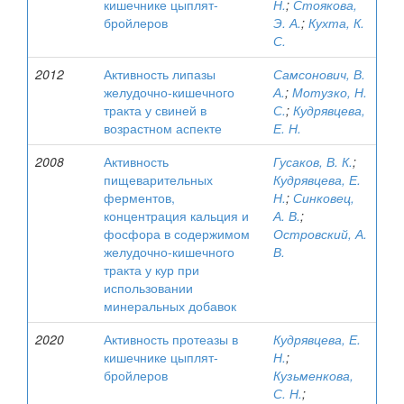
кишечнике цыплят-
Н.
;
Стоякова,
бройлеров
Э. А.
;
Кухта, К.
С.
2012
Активность липазы
Самсонович, В.
желудочно-кишечного
А.
;
Мотузко, Н.
тракта у свиней в
С.
;
Кудрявцева,
возрастном аспекте
Е. Н.
2008
Активность
Гусаков, В. К.
;
пищеварительных
Кудрявцева, Е.
ферментов,
Н.
;
Синковец,
концентрация кальция и
А. В.
;
фосфора в содержимом
Островский, А.
желудочно-кишечного
В.
тракта у кур при
использовании
минеральных добавок
2020
Активность протеазы в
Кудрявцева, Е.
кишечнике цыплят-
Н.
;
бройлеров
Кузьменкова,
С. Н.
;