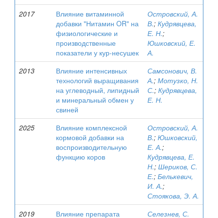
2017
Влияние витаминной
Островский, А.
добавки "Нитамин OR" на
В.
;
Кудрявцева,
физиологические и
Е. Н.
;
производственные
Юшковский, Е.
показатели у кур-несушек
А.
2013
Влияние интенсивных
Самсонович, В.
технологий выращивания
А.
;
Мотузко, Н.
на углеводный, липидный
С.
;
Кудрявцева,
и минеральный обмен у
Е. Н.
свиней
2025
Влияние комплексной
Островский, А.
кормовой добавки на
В.
;
Юшковский,
воспроизводительную
Е. А.
;
функцию коров
Кудрявцева, Е.
Н.
;
Шериков, С.
Е.
;
Белькевич,
И. А.
;
Стоякова, Э. А.
2019
Влияние препарата
Селезнев, С.