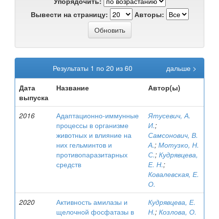
Упорядочить:
Вывести на страницу:
Авторы:
Результаты 1 по 20 из 60
дальше >
Дата
Название
Автор(ы)
выпуска
2016
Адаптационно-иммунные
Ятусевич, А.
процессы в организме
И.
;
животных и влияние на
Самсонович, В.
них гельминтов и
А.
;
Мотузко, Н.
противопаразитарных
С.
;
Кудрявцева,
средств
Е. Н.
;
Ковалевская, Е.
О.
2020
Активность амилазы и
Кудрявцева, Е.
щелочной фосфатазы в
Н.
;
Козлова, О.