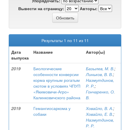
Упорядочить:
Вывести на страницу:
Авторы:
Результаты 1 по 11 из 11
Дата
Название
Автор(ы)
выпуска
2019
Биологические
Базылев, М. В.
;
особенности конверсии
Линьков, В. В.
;
корма крупным рогатым
Назмутдинов,
скотом в условиях ЧПУП
Р. Р.
;
«Якимовичи-Агро»
Гончаренко, О.
Калинковичского района
В.
2019
Гемангиосаркома у
Ховайло, В. А.
;
собаки
Ховайло, Е. В.
;
Назмутдинов,
Р. Р.