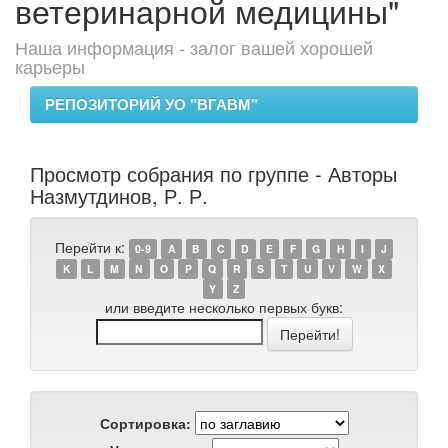
ветеринарной медицины"
Наша информация - залог вашей хорошей
карьеры
РЕПОЗИТОРИЙ УО "ВГАВМ"
Просмотр собрания по группе - Авторы
Назмутдинов, Р. Р.
Перейти к:
0-9
A
B
C
D
E
F
G
H
I
J
K
L
M
N
O
P
Q
R
S
T
U
V
W
X
Y
Z
или введите несколько первых букв:
Сортировка: