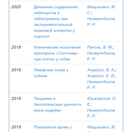
2020
Динамика содержания
Мацинович, М.
лейкоцитов и
С.
;
лейкограмма при
Назмутдинов,
экспериментальной
Р. Р.
кормовой аллергии у
поросят
2018
Клинические испытания
Руколь, В. М.
;
препарата «Септокар»
Назмутдинов,
при отитах у собак
Р. Р.
2018
Лимфома почки у
Ховайло, В. А.
;
собаки
Ховайло, Е. В.
;
Назмутдинов,
Р. Р.
2019
Пищевая и
Юшковская, О.
биологическая ценность
Е.
;
мяса индейки
Назмутдинов,
Р. Р.
2019
Показатели крови у
Мацинович, М.