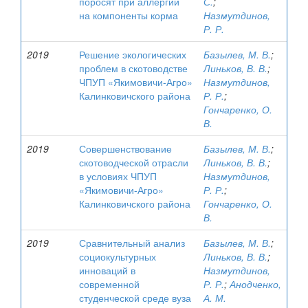
поросят при аллергии
С.
;
на компоненты корма
Назмутдинов,
Р. Р.
2019
Решение экологических
Базылев, М. В.
;
проблем в скотоводстве
Линьков, В. В.
;
ЧПУП «Якимовичи-Агро»
Назмутдинов,
Калинковичского района
Р. Р.
;
Гончаренко, О.
В.
2019
Совершенствование
Базылев, М. В.
;
скотоводческой отрасли
Линьков, В. В.
;
в условиях ЧПУП
Назмутдинов,
«Якимовичи-Агро»
Р. Р.
;
Калинковичского района
Гончаренко, О.
В.
2019
Сравнительный анализ
Базылев, М. В.
;
социокультурных
Линьков, В. В.
;
инноваций в
Назмутдинов,
современной
Р. Р.
;
Анодченко,
студенческой среде вуза
А. М.