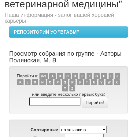
ветеринарной медицины"
Наша информация - залог вашей хорошей
карьеры
РЕПОЗИТОРИЙ УО "ВГАВМ"
Просмотр собрания по группе - Авторы
Полянская, М. В.
Перейти к:
0-9
A
B
C
D
E
F
G
H
I
J
K
L
M
N
O
P
Q
R
S
T
U
V
W
X
Y
Z
или введите несколько первых букв:
Сортировка: