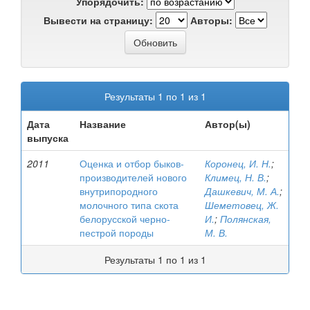
Упорядочить:
Вывести на страницу:
Авторы:
Результаты 1 по 1 из 1
Дата
Название
Автор(ы)
выпуска
2011
Оценка и отбор быков-
Коронец, И. Н.
;
производителей нового
Климец, Н. В.
;
внутрипородного
Дашкевич, М. А.
;
молочного типа скота
Шеметовец, Ж.
белорусской черно-
И.
;
Полянская,
пестрой породы
М. В.
Результаты 1 по 1 из 1