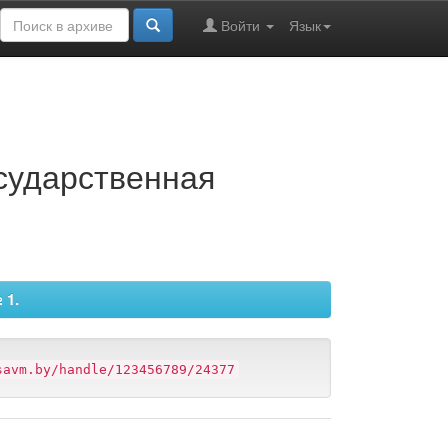
Войти
Язык
осударственная
 1.
savm.by/handle/123456789/24377