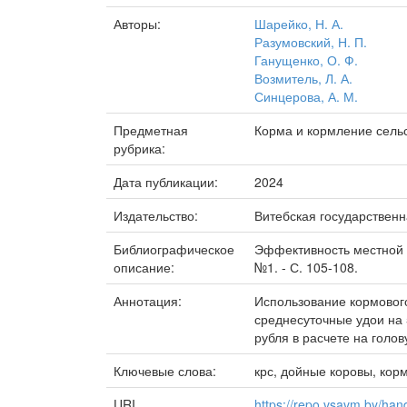
Авторы:
Шарейко, Н. А.
Разумовский, Н. П.
Ганущенко, О. Ф.
Возмитель, Л. А.
Синцерова, А. М.
Предметная
Корма и кормление сель
рубрика:
Дата публикации:
2024
Издательство:
Витебская государствен
Библиографическое
Эффективность местной м
описание:
№1. - С. 105-108.
Аннотация:
Использование кормового
среднесуточные удои на 
рубля в расчете на голов
Ключевые слова:
крс, дойные коровы, кор
URI
https://repo.vsavm.by/ha