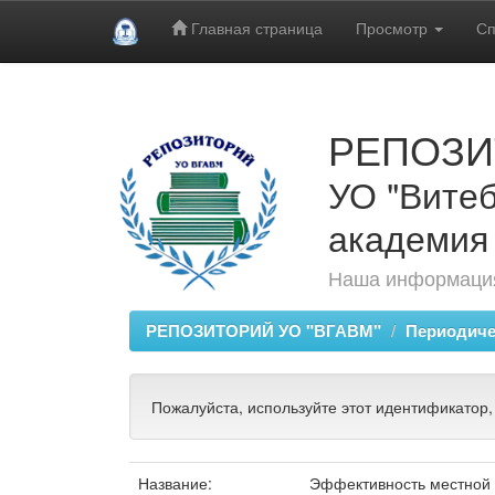
Главная страница
Просмотр
Сп
Skip
navigation
РЕПОЗИ
УО "Витеб
академия
Наша информация
РЕПОЗИТОРИЙ УО "ВГАВМ"
Периодиче
Пожалуйста, используйте этот идентификатор,
Название:
Эффективность местной 