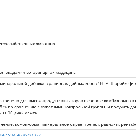
скохозяйственных животных
ная академия ветеринарной медицины
инеральной добавки в рационах дойных коров / Н. А. Шарейко [и др
 трепела для высокопродуктивных коров в составе комбикормов в 
5 % по сравнению с животными контрольной группы, и получить до
у за 90 дней опыта.
мление, комбикорма, минеральное сырье, трепел, рационы, рентаб
ndle/123456789/24377