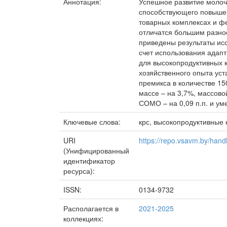
Аннотация:
Успешное развитие молоч
способствующего повышен
товарных комплексах и ф
отличатся большим разноо
приведены результаты ис
счет использования адап
для высокопродуктивных к
хозяйственного опыта уст
премикса в количестве 15
массе – на 3,7%, массовой
СОМО – на 0,09 п.п. и ум
Ключевые слова:
крс, высокопродуктивные 
URI
https://repo.vsavm.by/han
(Унифицированный
идентификатор
ресурса):
ISSN:
0134-9732
Располагается в
2021-2025
коллекциях: