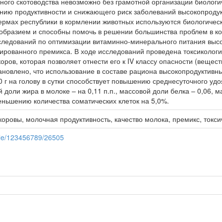
ного скотоводства невозможно без грамотной организации биологи
ию продуктивности и снижающего риск заболеваний высокопродук
ермах республики в кормлении животных используются биологическ
бразием и способны помочь в решении большинства проблем в корм
следований по оптимизации витаминно-минерального питания высо
тированного премикса. В ходе исследований проведена токсиколог
оров, которая позволяет отнести его к IV классу опасности (вещес
ановлено, что использование в составе рациона высокопродуктивн
0 г на голову в сутки способствует повышению среднесуточного удо
 доли жира в молоке – на 0,11 п.п., массовой доли белка – 0,06, 
еньшению количества соматических клеток на 5,0%.
коровы, молочная продуктивность, качество молока, премикс, ток
dle/123456789/26505