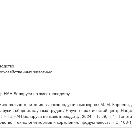
водство
кохозяйственных животных
тр НАН Беларуси по животноводству
ерального питания высокопродуктивных коров / М. М. Карпеня, Д. А
аруси : сборник научных трудов / Научно-практический центр Нац
: НПЦ НАН Беларуси по животноводству, 2024. - Т. 59, ч. 1 : Генет
дство. Технология кормов и кормления, продуктивность. - С. 168-1