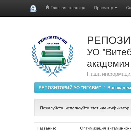
Главная страница
Просмотр
Сп
Skip
navigation
РЕПОЗИ
УО "Витеб
академия
Наша информация
РЕПОЗИТОРИЙ УО "ВГАВМ"
Внеакадем
Пожалуйста, используйте этот идентификатор,
Название:
Оптимизация витаминно-м