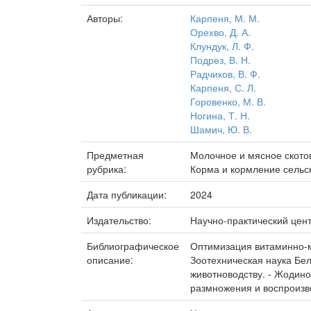
Авторы:
Карпеня, М. М.
Орехво, Д. А.
Клундук, Л. Ф.
Подрез, В. Н.
Радчиков, В. Ф.
Карпеня, С. Л.
Горовенко, М. В.
Ногина, Т. Н.
Шамич, Ю. В.
Предметная
Молочное и мясное ското
рубрика:
Корма и кормление сельс
Дата публикации:
2024
Издательство:
Научно-практический цен
Библиографическое
Оптимизация витаминно-мин
описание:
Зоотехническая наука Бел
животноводству. - Жодино 
размножения и воспроизво