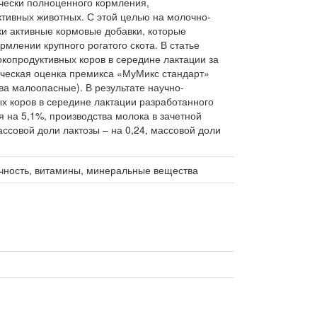
чески полноценного кормления,
тивных животных. С этой целью на молочно-
и активные кормовые добавки, которые
лении крупного рогатого скота. В статье
копродуктивных коров в середине лактации за
ическая оценка премикса «МуМикс стандарт»
тва малоопасные). В результате научно-
ых коров в середине лактации разработанного
я на 5,1%, производства молока в зачетной
массовой доли лактозы – на 0,24, массовой доли
сичность, витамины, минеральные вещества