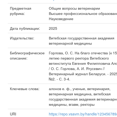
Предметная
Общие вопросы ветеринарии
рубрика:
Высшее профессиональное образован
Науковедение
Дата публикации:
2025
Издательство:
Витебская государственная академия
ветеринарной медицины
Библиографическое
Горлова, О. С. На благо отечества (к 15
описание:
летию первого ректора Витебского
ветинститута Евгения Филипповича Ал
/ О. С. Горлова, А. И. Ятусевич //
Ветеринарный журнал Беларуси. - 2025
№2. - С. 3-4.
Ключевые слова:
алонов е. ф., ученые, ветеринария,
ветеринарная медицина, витебская
государственная академия ветеринар
медицины, вгавм, ректоры
URI
https://repo.vsavm.by/handle/12345678