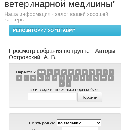
ветеринарной медицины"
Наша информация - залог вашей хорошей
карьеры
РЕПОЗИТОРИЙ УО "ВГАВМ"
Просмотр собрания по группе - Авторы
Островский, А. В.
Перейти к:
0-9
A
B
C
D
E
F
G
H
I
J
K
L
M
N
O
P
Q
R
S
T
U
V
W
X
Y
Z
или введите несколько первых букв:
Сортировка: