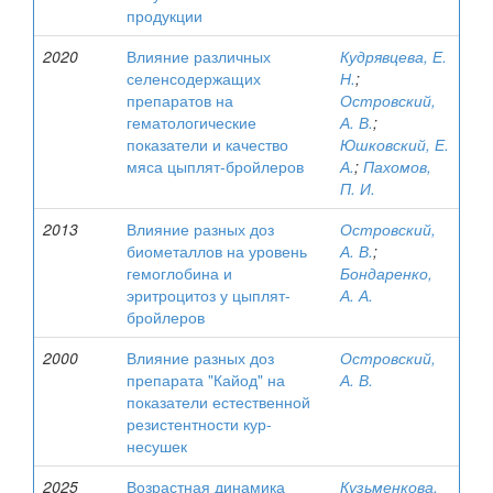
продукции
2020
Влияние различных
Кудрявцева, Е.
селенсодержащих
Н.
;
препаратов на
Островский,
гематологические
А. В.
;
показатели и качество
Юшковский, Е.
мяса цыплят-бройлеров
А.
;
Пахомов,
П. И.
2013
Влияние разных доз
Островский,
биометаллов на уровень
А. В.
;
гемоглобина и
Бондаренко,
эритроцитоз у цыплят-
А. А.
бройлеров
2000
Влияние разных доз
Островский,
препарата "Кайод" на
А. В.
показатели естественной
резистентности кур-
несушек
2025
Возрастная динамика
Кузьменкова,