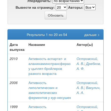
Упорядочить:
Вывести на страницу:
Авторы:
Результаты 1 по 20 из 54
дальше >
Дата
Название
Автор(ы)
выпуска
2010
Активность аспартат- и
Островский,
аланинаминотрансфераз
А. В.
;
Дребков,
у цыплят-бройлеров
А. Ф.
разного возраста
2006
Активность
Островский,
липолитических и
А. В.
;
Вакулич,
амилолитических
А. А.
ферментов у кур-несушек
1999
Активность
Островский,