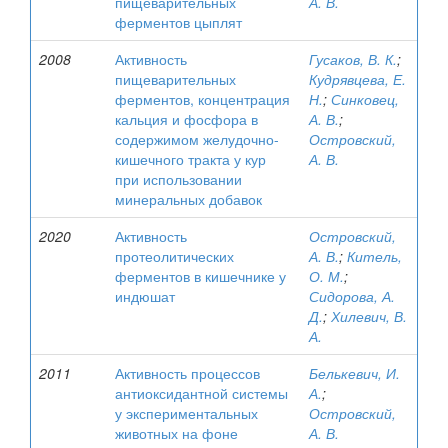
пищеварительных
А. В.
ферментов цыплят
2008
Активность
Гусаков, В. К.
;
пищеварительных
Кудрявцева, Е.
ферментов, концентрация
Н.
;
Синковец,
кальция и фосфора в
А. В.
;
содержимом желудочно-
Островский,
кишечного тракта у кур
А. В.
при использовании
минеральных добавок
2020
Активность
Островский,
протеолитических
А. В.
;
Китель,
ферментов в кишечнике у
О. М.
;
индюшат
Сидорова, А.
Д.
;
Хилевич, В.
А.
2011
Активность процессов
Белькевич, И.
антиоксидантной системы
А.
;
у экспериментальных
Островский,
животных на фоне
А. В.