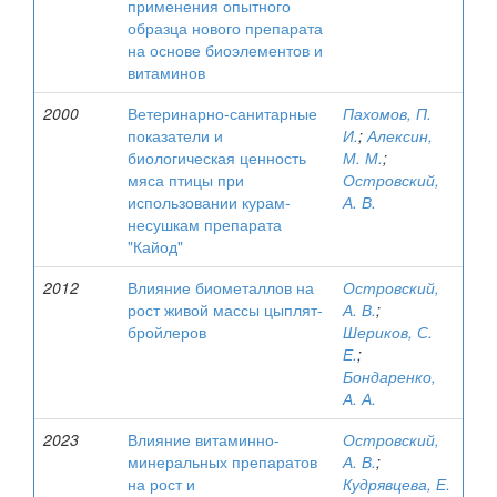
применения опытного
образца нового препарата
на основе биоэлементов и
витаминов
2000
Ветеринарно-санитарные
Пахомов, П.
показатели и
И.
;
Алексин,
биологическая ценность
М. М.
;
мяса птицы при
Островский,
использовании курам-
А. В.
несушкам препарата
"Кайод"
2012
Влияние биометаллов на
Островский,
рост живой массы цыплят-
А. В.
;
бройлеров
Шериков, С.
Е.
;
Бондаренко,
А. А.
2023
Влияние витаминно-
Островский,
минеральных препаратов
А. В.
;
на рост и
Кудрявцева, Е.