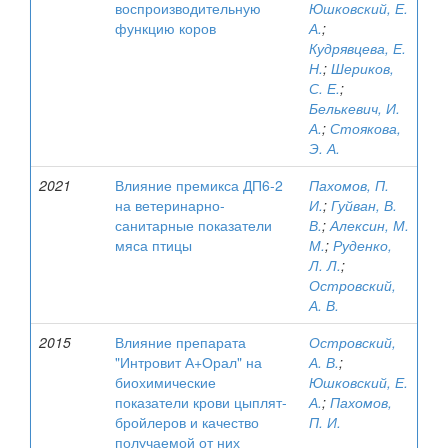
воспроизводительную
Юшковский, Е.
функцию коров
А.
;
Кудрявцева, Е.
Н.
;
Шериков,
С. Е.
;
Белькевич, И.
А.
;
Стоякова,
Э. А.
2021
Влияние премикса ДП6-2
Пахомов, П.
на ветеринарно-
И.
;
Гуйван, В.
санитарные показатели
В.
;
Алексин, М.
мяса птицы
М.
;
Руденко,
Л. Л.
;
Островский,
А. В.
2015
Влияние препарата
Островский,
"Интровит А+Орал" на
А. В.
;
биохимические
Юшковский, Е.
показатели крови цыплят-
А.
;
Пахомов,
бройлеров и качество
П. И.
получаемой от них