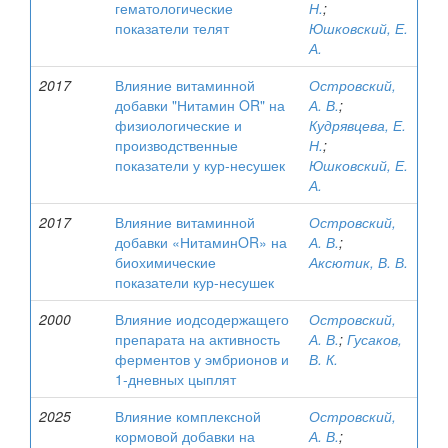
гематологические
Н.
;
показатели телят
Юшковский, Е.
А.
2017
Влияние витаминной
Островский,
добавки "Нитамин OR" на
А. В.
;
физиологические и
Кудрявцева, Е.
производственные
Н.
;
показатели у кур-несушек
Юшковский, Е.
А.
2017
Влияние витаминной
Островский,
добавки «НитаминOR» на
А. В.
;
биохимические
Аксютик, В. В.
показатели кур-несушек
2000
Влияние иодсодержащего
Островский,
препарата на активность
А. В.
;
Гусаков,
ферментов у эмбрионов и
В. К.
1-дневных цыплят
2025
Влияние комплексной
Островский,
кормовой добавки на
А. В.
;