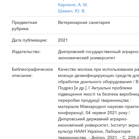
Карпеня, А. М.
Шамич, Ю. В.
Предметная
Ветеринарная санитария
рубрика:
Дата публикации:
2021
Издательство:
Днепровский государственный аграрно
экономический университет
Библиографическое
Качество молока при использовании р
описание:
моюще-дезинфецирующих средств дл
обработки доильного оборудования / В.
Подрез [и др.] // Актуальні проблеми
підвищення якості та безпека виробниц
переробки продукції тваринництва :
матеріали Міжнародної науково-практи
конференції, 04 червня 2021 року /
Дніпровський державний аграрно-
економічний університет, Інститут зерн
культур НААН України, Лабораторія
тваринництва. - Дніпро, 2021. - С. 229-