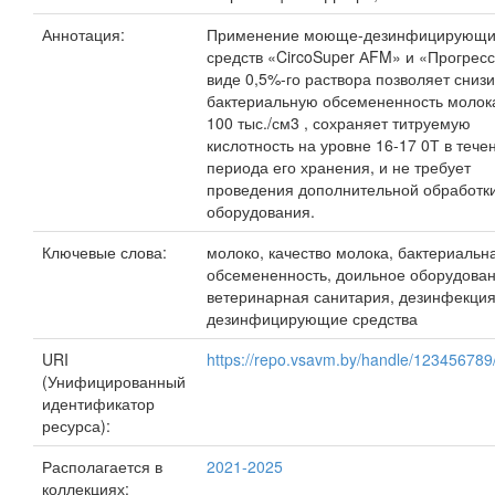
Аннотация:
Применение моюще-дезинфицирующи
средств «CircoSuper АFM» и «Прогресс
виде 0,5%-го раствора позволяет снизи
бактериальную обсемененность молок
100 тыс./см3 , сохраняет титруемую
кислотность на уровне 16-17 0Т в тече
периода его хранения, и не требует
проведения дополнительной обработк
оборудования.
Ключевые слова:
молоко, качество молока, бактериальн
обсемененность, доильное оборудован
ветеринарная санитария, дезинфекция
дезинфицирующие средства
URI
https://repo.vsavm.by/handle/12345678
(Унифицированный
идентификатор
ресурса):
Располагается в
2021-2025
коллекциях: