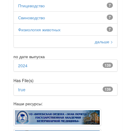
Птицеводство
7
Свиноводство
7
Физиология животных
7
дальше >
по дате выпуска
2024
139
Has File(s)
true
139
Наши ресурсы: