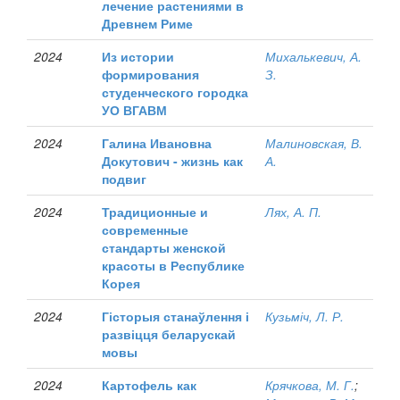
лечение растениями в
Древнем Риме
2024
Из истории
Михалькевич, А.
формирования
З.
студенческого городка
УО ВГАВМ
2024
Галина Ивановна
Малиновская, В.
Докутович - жизнь как
А.
подвиг
2024
Традиционные и
Лях, А. П.
современные
стандарты женской
красоты в Республике
Корея
2024
Гісторыя станаўлення і
Кузьміч, Л. Р.
развіцця беларускай
мовы
2024
Картофель как
Крячкова, М. Г.
;