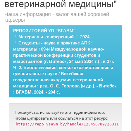
ветеринарной медицины"
Наша информация - залог вашей хорошей
карьеры
РЕПОЗИТОРИЙ УО "ВГАВМ"
Материалы конференций
2024
Студенты - науке и практике АПК :
материалы 109-й Международной научно-
практической конференции студентов и
магистрантов (г. Витебск, 24 мая 2024 г.) : в 2 ч.
Ч. 2. Биологические, сельскохозяйственные и
гуманитарные науки / Витебская
государственная академия ветеринарной
медицины ; ред. О. С. Горлова [и др.]. - Витебск
: ВГАВМ, 2024. - 204 с.
Пожалуйста, используйте этот идентификатор,
чтобы цитировать или ссылаться на этот ресурс:
https://repo.vsavm.by/handle/123456789/26311