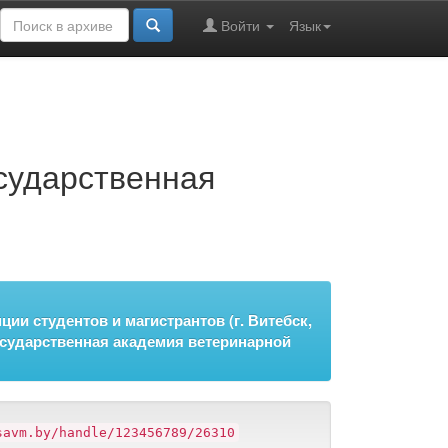
Войти
Язык
осударственная
ии студентов и магистрантов (г. Витебск,
 государственная академия ветеринарной
savm.by/handle/123456789/26310