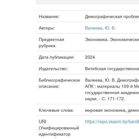
Название:
Демографическая пробле
Авторы:
Валеева, Ю. В.
Предметная
Экономика. Экономически
рубрика:
Дата публикации:
2024
Издательство:
Витебская государственн
Библиографическое
Валеева, Ю. В. Демографич
описание:
АПК : материалы 109-й Ме
государственная академия
науки. - С. 171-172.
Ключевые слова:
мировая экономика, дем
URI
https://repo.vsavm.by/han
(Унифицированный
идентификатор