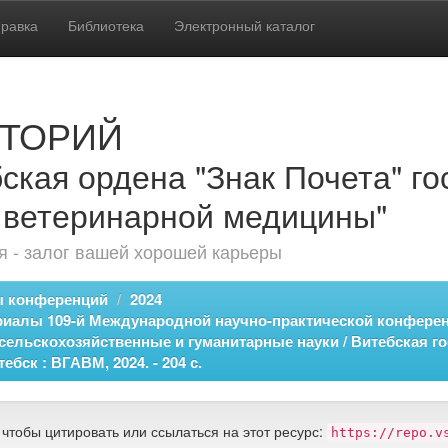
равка
Библиотека
Электронный каталог
ТОРИЙ
ская ордена "Знак Почета" г
 ветеринарной медицины"
 - залог вашей хорошей карьеры
 конференций
2024
ериалы 109-й Международной научно-практической конференц
кие, сельскохозяйственные и гуманитарные науки / Витебская
тебск : ВГАВМ, 2024. - 204 с.
 чтобы цитировать или ссылаться на этот ресурс:
https://repo.v