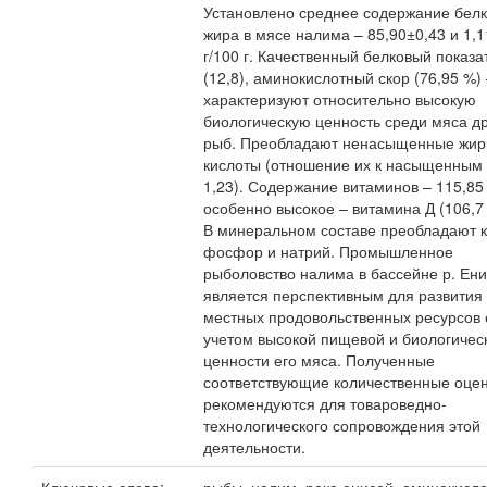
Установлено среднее содержание белк
жира в мясе налима – 85,90±0,43 и 1,1
г/100 г. Качественный белковый показа
(12,8), аминокислотный скор (76,95 %)
характеризуют относительно высокую
биологическую ценность среди мяса др
рыб. Преобладают ненасыщенные жи
кислоты (отношение их к насыщенным
1,23). Содержание витаминов – 115,85 
особенно высокое – витамина Д (106,7 м
В минеральном составе преобладают к
фосфор и натрий. Промышленное
рыболовство налима в бассейне р. Ен
является перспективным для развития
местных продовольственных ресурсов 
учетом высокой пищевой и биологичес
ценности его мяса. Полученные
соответствующие количественные оце
рекомендуются для товароведно-
технологического сопровождения этой
деятельности.