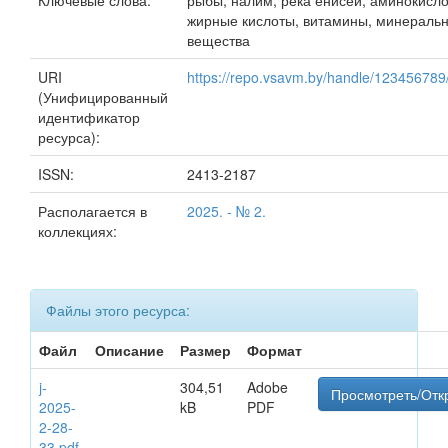
Ключевые слова:
рыбы, налим, река енисей, аминокисло
жирные кислоты, витамины, минераль
вещества
URI
https://repo.vsavm.by/handle/12345678
(Унифицированный
идентификатор
ресурса):
ISSN:
2413-2187
Располагается в
2025. - № 2.
коллекциях:
Файлы этого ресурса:
Файл
Описание
Размер
Формат
j-
304,51
Adobe
Просмотреть/Отк
2025-
kB
PDF
2-28-
33.pdf