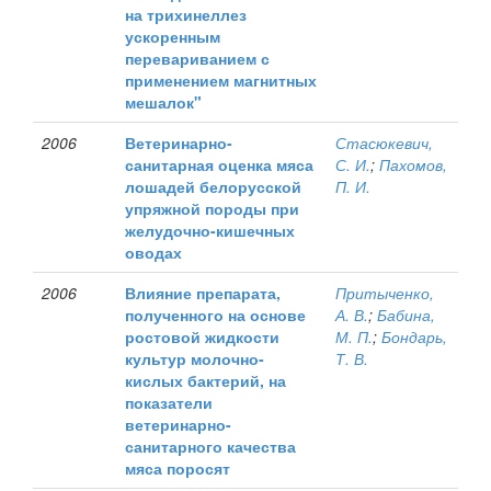
на трихинеллез
ускоренным
перевариванием с
применением магнитных
мешалок"
2006
Ветеринарно-
Стасюкевич,
санитарная оценка мяса
С. И.
;
Пахомов,
лошадей белорусской
П. И.
упряжной породы при
желудочно-кишечных
оводах
2006
Влияние препарата,
Притыченко,
полученного на основе
А. В.
;
Бабина,
ростовой жидкости
М. П.
;
Бондарь,
культур молочно-
Т. В.
кислых бактерий, на
показатели
ветеринарно-
санитарного качества
мяса поросят