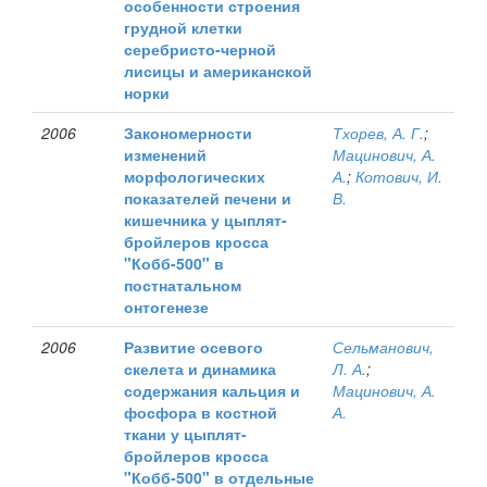
особенности строения
грудной клетки
серебристо-черной
лисицы и американской
норки
2006
Закономерности
Тхорев, А. Г.
;
изменений
Мацинович, А.
морфологических
А.
;
Котович, И.
показателей печени и
В.
кишечника у цыплят-
бройлеров кросса
"Кобб-500" в
постнатальном
онтогенезе
2006
Развитие осевого
Сельманович,
скелета и динамика
Л. А.
;
содержания кальция и
Мацинович, А.
фосфора в костной
А.
ткани у цыплят-
бройлеров кросса
"Кобб-500" в отдельные