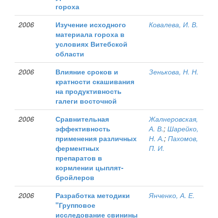
гороха
2006
Изучение исходного
Ковалева, И. В.
материала гороха в
условиях Витебской
области
2006
Влияние сроков и
Зенькова, Н. Н.
кратности скашивания
на продуктивность
галеги восточной
2006
Сравнительная
Жалнеровская,
эффективность
А. В.
;
Шарейко,
применения различных
Н. А.
;
Пахомов,
ферментных
П. И.
препаратов в
кормлении цыплят-
бройлеров
2006
Разработка методики
Янченко, А. Е.
"Групповое
исследование свинины