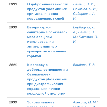
2006
О доброкачественности
Лемеш, В. М.
;
продуктов убоя свиней
Пахомов, П. И.
;
при механических
Сидоренко, А.
повреждениях тканей
И.
2006
Ветеринарно-
Вербицкая, Л.
санитарные показатели
А.
;
Лемеш, В.
мяса овец при
М.
;
Пахомов, П.
использовании
И.
антигельминтных
препаратов из полыни
горькой
2006
К вопросу о
Бондарь, Т. В.
доброкачественности и
безопасности
продуктов убоя свиней
при дистрофических
поражениях печени
незаразной этиологии
2006
Эффективность
Алексин, М. М.
;
использования
Руденко, Л. Л.