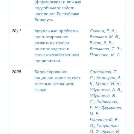
(фермерских) и личных
подсобных хозяйств
населения Республики
Беларусь
2011
Актуальные проблемы
Левкин, Е. А.
;
прогнозирования
Базылев, М. В.
;
развития отрасли
Букас, В. В.
;
животноводства в
Базылева, Т. Э.
;
сельскохозяйственном
Печенова, М. А.
предприятии
2025
Балансирование
Сапсалева, Т.
рационов коров за счет
Л.
;
Натыров, А.
местных источников
К.
;
Мороз, Н. Н.
;
сырья
Убушиева, А. В.
;
Убушиева, В.
С.
;
Радчикова,
Г. Н.
;
Джумкова,
М. В.
;
Гливанский, Е.
О.
;
Ганущенко,
О. Ф.
;
Букас, В.