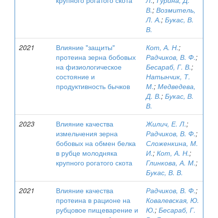
крупного рогатого скота
Л.
;
Гурина, Д.
В.
;
Возмитель,
Л. А.
;
Букас, В.
В.
2021
Влияние "защиты"
Кот, А. Н.
;
протеина зерна бобовых
Радчиков, В. Ф.
;
на физиологическое
Бесараб, Г. В.
;
состояние и
Натынчик, Т.
продуктивность бычков
М.
;
Медведева,
Д. В.
;
Букас, В.
В.
2023
Влияние качества
Жилич, Е. Л.
;
измельчения зерна
Радчиков, В. Ф.
;
бобовых на обмен белка
Сложенкина, М.
в рубце молодняка
И.
;
Кот, А. Н.
;
крупного рогатого скота
Глинкова, А. М.
;
Букас, В. В.
2021
Влияние качества
Радчиков, В. Ф.
;
протеина в рационе на
Ковалевская, Ю.
рубцовое пищеварение и
Ю.
;
Бесараб, Г.