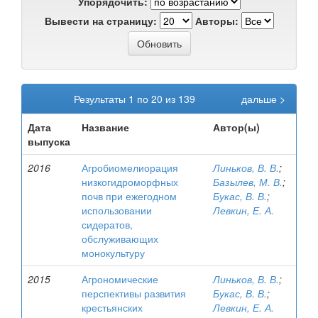
Упорядочить:
Вывести на страницу:
Авторы:
Результаты 1 по 20 из 139
дальше >
Дата
Название
Автор(ы)
выпуска
2016
Агробиомелиорация
Линьков, В. В.
;
низкогидроморфных
Базылев, М. В.
;
почв при ежегодном
Букас, В. В.
;
использовании
Левкин, Е. А.
сидератов,
обслуживающих
монокультуру
2015
Агрономические
Линьков, В. В.
;
перспективы развития
Букас, В. В.
;
крестьянских
Левкин, Е. А.