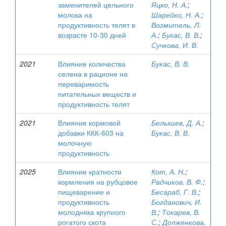
заменителей цельного
Яцко, Н. А.
;
молока на
Шарейко, Н. А.
;
продуктивность телят в
Возмитель, Л.
возрасте 10-30 дней
А.
;
Букас, В. В.
;
Сучкова, И. В.
2021
Влияние количества
Букас, В. В.
селена в рационе на
переваримость
питательных веществ и
продуктивность телят
2021
Влияние кормовой
Белышев, Д. А.
;
добавки ККК-603 на
Букас, В. В.
молочную
продуктивность
2025
Влияние кратности
Кот, А. Н.
;
кормления на рубцовое
Радчиков, В. Ф.
;
пищеварение и
Бесараб, Г. В.
;
продуктивность
Богданович, И.
молодняка крупного
В.
;
Токарев, В.
рогатого скота
С.
;
Долженкова,