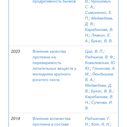
продуктивность бычков
В.
;
Ярошевич,
С. А.
;
Симоненко, Е.
П.
;
Медведева,
Д. В.
;
Карабанова, В.
Н.
;
Левкин, Е.
А.
;
Букас, В. В.
2023
Влияние качества
Цай, В. П.
;
протеина на
Радчиков, В. Ф.
;
переваримость
Ковалевская, Ю.
питательных веществ у
Ю.
;
Глинкова, А.
молодняка крупного
М.
;
Люндышев,
рогатого скота
В. А.
;
Медведева, Д.
В.
;
Букас, В. В.
;
Карабанова, В.
Н.
;
Сучкова, И.
В.
2018
Влияние количества
Радчикова, Г.
протеина в составе
Н.
;
Кот, А. Н.
;