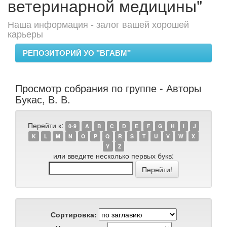
ветеринарной медицины"
Наша информация - залог вашей хорошей
карьеры
РЕПОЗИТОРИЙ УО "ВГАВМ"
Просмотр собрания по группе - Авторы
Букас, В. В.
Перейти к:
0-9
A
B
C
D
E
F
G
H
I
J
K
L
M
N
O
P
Q
R
S
T
U
V
W
X
Y
Z
или введите несколько первых букв:
Сортировка: