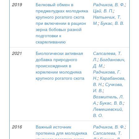
2019
Белковый обмен в
Радчиков, В. Ф.
;
преджелудках молодняка
Цай, В. П.
;
крупного рогатого скота
Натынчик, Т.
при включении в рацион
М.
;
Букас, В. В.
зерна бобовых разной
подготовки к
скармливанию
2021
Биологически активная
Сапсалева, Т.
добавка природного
Л.
;
Богданович,
происхождения в
Д. М.
;
кормлении молодняка
Радчикова, Г.
крупного рогатого скота
Н.
;
Карабанова,
В. Н.
;
Сучкова,
И. В.
;
Возмитель, Л.
А.
;
Букас, В. В.
;
Лемешевский,
В. О.
2016
Важный источник
Радчиков, В. Ф.
;
протеина для молодняка
Сапсалева, Т.