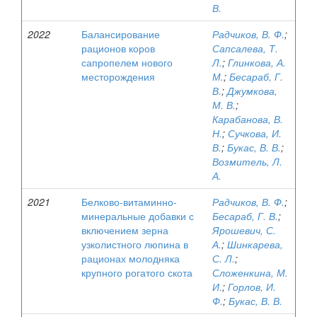
В.
2022
Балансирование
Радчиков, В. Ф.
;
рационов коров
Сапсалева, Т.
сапропелем нового
Л.
;
Глинкова, А.
месторождения
М.
;
Бесараб, Г.
В.
;
Джумкова,
М. В.
;
Карабанова, В.
Н.
;
Сучкова, И.
В.
;
Букас, В. В.
;
Возмитель, Л.
А.
2021
Белково-витаминно-
Радчиков, В. Ф.
;
минеральные добавки с
Бесараб, Г. В.
;
включением зерна
Ярошевич, С.
узколистного люпина в
А.
;
Шинкарева,
рационах молодняка
С. Л.
;
крупного рогатого скота
Сложенкина, М.
И.
;
Горлов, И.
Ф.
;
Букас, В. В.