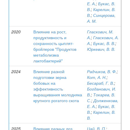
Е. А.
;
Букас, В.
В.
;
Карелин, В.
В.
;
Синцерова,
А. М.
2020
Влияние на рост,
Гласкович, М.
продуктивность и
А.
;
Гласкович, А.
сохранность цыплят-
А.
;
Букас, В. В.
;
бройлеров "Продуктов
Юркевич, В. В.
метаболизма
лактобактерий"
2024
Влияние разной
Радчиков, В. Ф.
;
подготовки зерна
Кот, А. Н.
;
бобовых на
Бесараб, Г. В.
;
эффективность
Богданович, И.
выращивания молодняка
В.
;
Токарев, В.
крупного рогатого скота
С.
;
Долженкова,
Е. А.
;
Букас, В.
В.
;
Карелин, В.
В.
2025
Влияние разных доз
Цай, В. П.
;