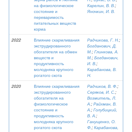
на физиологическое
Карелин, В. В.
;
состояние и
Яночкин, И. В.
переваримость
питательных веществ
корма
2022
Влияние скармливания
Радчикова, Г. Н.
;
экструдированного
Богданович, Д.
обогатителя на обмен
М.
;
Глинкова, А.
веществ и
М.
;
Богданович,
продуктивность
И. В.
;
молодняка крупного
Карабанова, В.
рогатого скота
Н.
2020
Влияние скармливания
Радчиков, В. Ф.
;
экструдированного
Серяков, И. С.
;
обогатителя на
Возмитель, Л.
физиологическое
А.
;
Райхман, В.
состояние и
А.
;
Голубицкий,
продуктивность
В. А.
;
молодняка крупного
Ганущенко, О.
рогатого скота
Ф.
;
Карабанова,