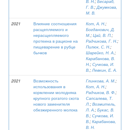
В. Н.
;
Бесараб,
Г. В.
;
Джумкова,
М. В.
2021
Влияние соотношения
Кот, А. Н.
;
расщепляемого и
Богданович, Д.
нерасщепляемого
М.
;
Цай, В. П.
;
протеина в рационе на
Радчикова, Г. Н.
;
пищеварение в рубце
Пилюк, С. Н.
;
бычков
Шарейко, Н. А.
;
Карабанова, В.
Н.
;
Сучкова, И.
В.
;
Левкин, Е. А.
2021
Возможность
Глинкова, А. М.
;
использования в
Кот, А. Н.
;
кормлении молодняка
Радчиков, В. Ф.
;
крупного рогатого скота
Сапсалева, Т.
нового заменителя
Л.
;
Возмитель,
обезжиренного молока
Л. А.
;
Букас, В.
В.
;
Сучкова, И.
В.
;
Карабанова,
В. Н.