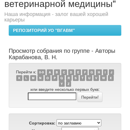
ветеринарной медицины"
Наша информация - залог вашей хорошей
карьеры
РЕПОЗИТОРИЙ УО "ВГАВМ"
Просмотр собрания по группе - Авторы
Карабанова, В. Н.
Перейти к:
0-9
A
B
C
D
E
F
G
H
I
J
K
L
M
N
O
P
Q
R
S
T
U
V
W
X
Y
Z
или введите несколько первых букв:
Сортировка: