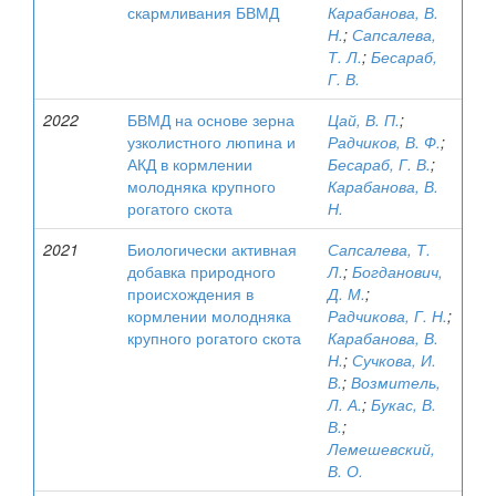
скармливания БВМД
Карабанова, В.
Н.
;
Сапсалева,
Т. Л.
;
Бесараб,
Г. В.
2022
БВМД на основе зерна
Цай, В. П.
;
узколистного люпина и
Радчиков, В. Ф.
;
АКД в кормлении
Бесараб, Г. В.
;
молодняка крупного
Карабанова, В.
рогатого скота
Н.
2021
Биологически активная
Сапсалева, Т.
добавка природного
Л.
;
Богданович,
происхождения в
Д. М.
;
кормлении молодняка
Радчикова, Г. Н.
;
крупного рогатого скота
Карабанова, В.
Н.
;
Сучкова, И.
В.
;
Возмитель,
Л. А.
;
Букас, В.
В.
;
Лемешевский,
В. О.