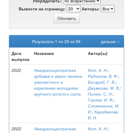
Упорядочить:
Вывести на страницу:
Авторы:
Результаты 1 по 20 из 56
дальше >
Дата
Название
Автор(ы)
выпуска
2022
Амидоконцентратная
Кот, А. Н.
;
добавка и зерно люпина
Радчиков, В. Ф.
;
узколистного в
Бесараб, Г. В.
;
кормлении молодняка
Джумкова, М. В.
;
крупного рогатого скота
Пилюк, С. Н.
;
Горлов, И. Ф.
;
Сложенкина, М.
И.
;
Карабанова,
В. Н.
2022
Амидоконцентратная
Кот, А. Н.
;