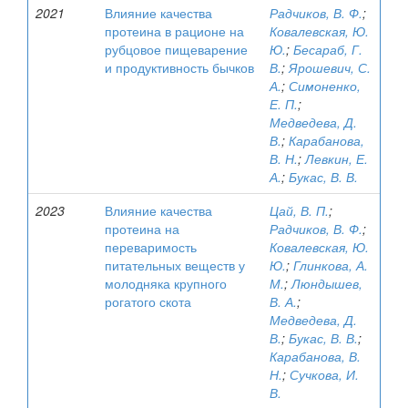
2021
Влияние качества
Радчиков, В. Ф.
;
протеина в рационе на
Ковалевская, Ю.
рубцовое пищеварение
Ю.
;
Бесараб, Г.
и продуктивность бычков
В.
;
Ярошевич, С.
А.
;
Симоненко,
Е. П.
;
Медведева, Д.
В.
;
Карабанова,
В. Н.
;
Левкин, Е.
А.
;
Букас, В. В.
2023
Влияние качества
Цай, В. П.
;
протеина на
Радчиков, В. Ф.
;
переваримость
Ковалевская, Ю.
питательных веществ у
Ю.
;
Глинкова, А.
молодняка крупного
М.
;
Люндышев,
рогатого скота
В. А.
;
Медведева, Д.
В.
;
Букас, В. В.
;
Карабанова, В.
Н.
;
Сучкова, И.
В.