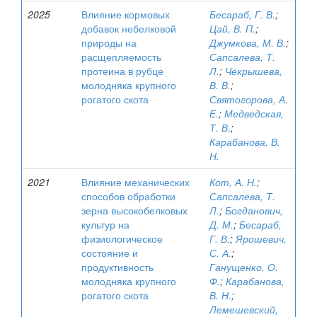
2025
Влияние кормовых
Бесараб, Г. В.
;
добавок небелковой
Цай, В. П.
;
природы на
Джумкова, М. В.
;
расщепляемость
Сапсалева, Т.
протеина в рубце
Л.
;
Чекрышева,
молодняка крупного
В. В.
;
рогатого скота
Святогорова, А.
Е.
;
Медведская,
Т. В.
;
Карабанова, В.
Н.
2021
Влияние механических
Кот, А. Н.
;
способов обработки
Сапсалева, Т.
зерна высокобелковых
Л.
;
Богданович,
культур на
Д. М.
;
Бесараб,
физиологическое
Г. В.
;
Ярошевич,
состояние и
С. А.
;
продуктивность
Ганущенко, О.
молодняка крупного
Ф.
;
Карабанова,
рогатого скота
В. Н.
;
Лемешевский,