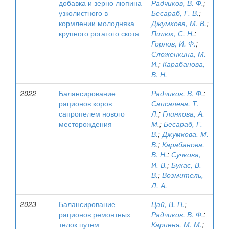
добавка и зерно люпина
Радчиков, В. Ф.
;
узколистного в
Бесараб, Г. В.
;
кормлении молодняка
Джумкова, М. В.
;
крупного рогатого скота
Пилюк, С. Н.
;
Горлов, И. Ф.
;
Сложенкина, М.
И.
;
Карабанова,
В. Н.
2022
Балансирование
Радчиков, В. Ф.
;
рационов коров
Сапсалева, Т.
сапропелем нового
Л.
;
Глинкова, А.
месторождения
М.
;
Бесараб, Г.
В.
;
Джумкова, М.
В.
;
Карабанова,
В. Н.
;
Сучкова,
И. В.
;
Букас, В.
В.
;
Возмитель,
Л. А.
2023
Балансирование
Цай, В. П.
;
рационов ремонтных
Радчиков, В. Ф.
;
телок путем
Карпеня, М. М.
;