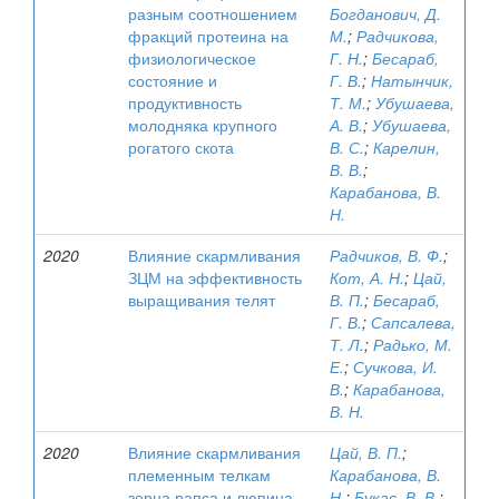
разным соотношением
Богданович, Д.
фракций протеина на
М.
;
Радчикова,
физиологическое
Г. Н.
;
Бесараб,
состояние и
Г. В.
;
Натынчик,
продуктивность
Т. М.
;
Убушаева,
молодняка крупного
А. В.
;
Убушаева,
рогатого скота
В. С.
;
Карелин,
В. В.
;
Карабанова, В.
Н.
2020
Влияние скармливания
Радчиков, В. Ф.
;
ЗЦМ на эффективность
Кот, А. Н.
;
Цай,
выращивания телят
В. П.
;
Бесараб,
Г. В.
;
Сапсалева,
Т. Л.
;
Радько, М.
Е.
;
Сучкова, И.
В.
;
Карабанова,
В. Н.
2020
Влияние скармливания
Цай, В. П.
;
племенным телкам
Карабанова, В.
зерна рапса и люпина
Н.
;
Букас, В. В.
;