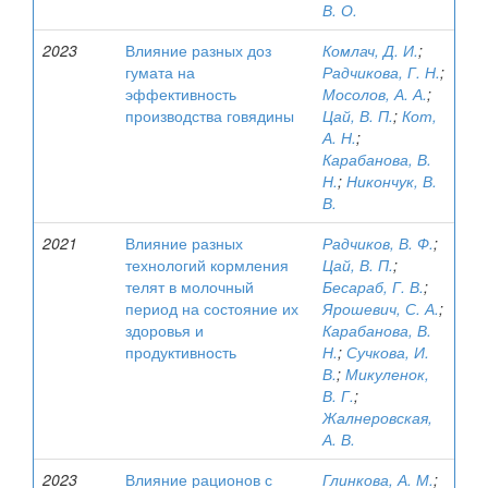
В. О.
2023
Влияние разных доз
Комлач, Д. И.
;
гумата на
Радчикова, Г. Н.
;
эффективность
Мосолов, А. А.
;
производства говядины
Цай, В. П.
;
Кот,
А. Н.
;
Карабанова, В.
Н.
;
Никончук, В.
В.
2021
Влияние разных
Радчиков, В. Ф.
;
технологий кормления
Цай, В. П.
;
телят в молочный
Бесараб, Г. В.
;
период на состояние их
Ярошевич, С. А.
;
здоровья и
Карабанова, В.
продуктивность
Н.
;
Сучкова, И.
В.
;
Микуленок,
В. Г.
;
Жалнеровская,
А. В.
2023
Влияние рационов с
Глинкова, А. М.
;