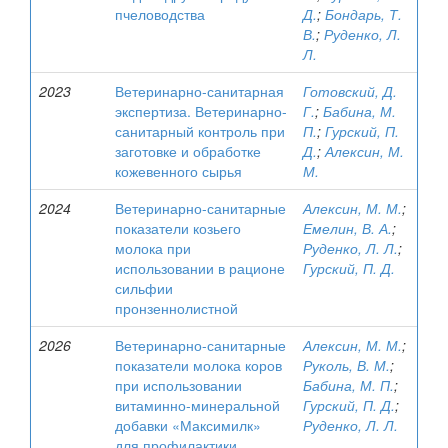
пчеловодства
Д.
;
Бондарь, Т.
В.
;
Руденко, Л.
Л.
2023
Ветеринарно-санитарная
Готовский, Д.
экспертиза. Ветеринарно-
Г.
;
Бабина, М.
санитарный контроль при
П.
;
Гурский, П.
заготовке и обработке
Д.
;
Алексин, М.
кожевенного сырья
М.
2024
Ветеринарно-санитарные
Алексин, М. М.
;
показатели козьего
Емелин, В. А.
;
молока при
Руденко, Л. Л.
;
использовании в рационе
Гурский, П. Д.
сильфии
пронзеннолистной
2026
Ветеринарно-санитарные
Алексин, М. М.
;
показатели молока коров
Руколь, В. М.
;
при использовании
Бабина, М. П.
;
витаминно-минеральной
Гурский, П. Д.
;
добавки «Максимилк»
Руденко, Л. Л.
для профилактики