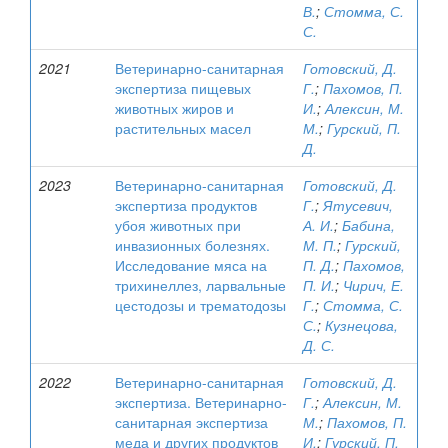
В.
;
Стомма, С.
С.
2021
Ветеринарно-санитарная
Готовский, Д.
экспертиза пищевых
Г.
;
Пахомов, П.
животных жиров и
И.
;
Алексин, М.
растительных масел
М.
;
Гурский, П.
Д.
2023
Ветеринарно-санитарная
Готовский, Д.
экспертиза продуктов
Г.
;
Ятусевич,
убоя животных при
А. И.
;
Бабина,
инвазионных болезнях.
М. П.
;
Гурский,
Исследование мяса на
П. Д.
;
Пахомов,
трихинеллез, ларвальные
П. И.
;
Чирич, Е.
цестодозы и трематодозы
Г.
;
Стомма, С.
С.
;
Кузнецова,
Д. С.
2022
Ветеринарно-санитарная
Готовский, Д.
экспертиза. Ветеринарно-
Г.
;
Алексин, М.
санитарная экспертиза
М.
;
Пахомов, П.
меда и других продуктов
И.
;
Гурский, П.