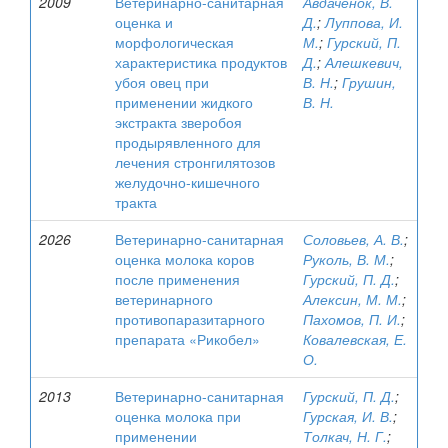
2009
Ветеринарно-санитарная
Авдаченок, В.
оценка и
Д.
;
Луппова, И.
морфологическая
М.
;
Гурский, П.
характеристика продуктов
Д.
;
Алешкевич,
убоя овец при
В. Н.
;
Грушин,
применении жидкого
В. Н.
экстракта зверобоя
продырявленного для
лечения стронгилятозов
желудочно-кишечного
тракта
2026
Ветеринарно-санитарная
Соловьев, А. В.
;
оценка молока коров
Руколь, В. М.
;
после применения
Гурский, П. Д.
;
ветеринарного
Алексин, М. М.
;
противопаразитарного
Пахомов, П. И.
;
препарата «Рикобел»
Ковалевская, Е.
О.
2013
Ветеринарно-санитарная
Гурский, П. Д.
;
оценка молока при
Гурская, И. В.
;
применении
Толкач, Н. Г.
;