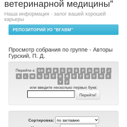
ветеринарной медицины"
Наша информация - залог вашей хорошей
карьеры
РЕПОЗИТОРИЙ УО "ВГАВМ"
Просмотр собрания по группе - Авторы
Гурский, П. Д.
Перейти к:
0-9
A
B
C
D
E
F
G
H
I
J
K
L
M
N
O
P
Q
R
S
T
U
V
W
X
Y
Z
или введите несколько первых букв:
Сортировка: