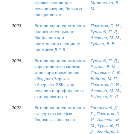
оксиклозанида для
Мироненко, В.
лечения коров, больных
М.
фасциолезом
2023
Ветеринарно-санитарная
Пахомов, П. И.
;
оценка мяса цыплят-
Гурский, П. Д.
;
бройлеров при
Алексин, М. М.
;
применении в рационе
Гуйван, В. В.
премикса Д-П 5-1
2026
Ветеринарно-санитарная
Гурский, П. Д.
;
характеристика молока
Руколь, В. М.
;
коров при применении
Соловьев, А. В.
;
«Эндекта Зеро» и
Бабина, М. П.
;
«Аверсект-2ВК» для
Пахомов, П. И.
;
лечения и профилактики
Алексин, М. М.
;
эктопаразитозов
Руденко, Л. Л.
2022
Ветеринарно-санитарная
Готовский, Д.
экспертиза мясных
Г.
;
Пахомов, П.
баночных консервов
И.
;
Алексин, М.
М.
;
Гурский, П.
Д.
;
Бондарь, Т.