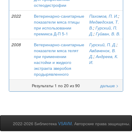
остеодистрофии
2022
Ветеринарно-санитарные
Пахомов, П. И.
;
показатели мяса птицы
Медведская, Т.
при использовании
В.
;
Гурский, П.
премикса Д-П 5-1
Д.
;
Гуйван, В. В.
2008
Ветеринарно-санитарные
Гурский, П. Д.
;
показатели мяса телят
Авдаченок, В.
при применении
Д.
;
Андреев, К.
настойки и жидкого
И.
экстракта зверобоя
продырявленного
Результаты 1 по 20 из 90
дальше >
2022-2026 Библиотека
VSAVM
. Авторские права защищены.