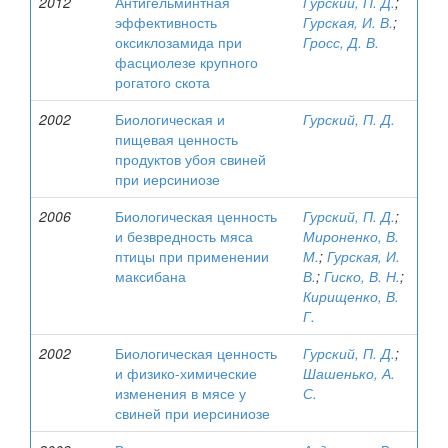
2012
Антигельминтная
Гурский, П. Д.
;
эффективность
Гурская, И. В.
;
оксиклозамида при
Гросс, Д. В.
фасциолезе крупного
рогатого скота
2002
Биологическая и
Гурский, П. Д.
пищевая ценность
продуктов убоя свиней
при иерсиниозе
2006
Биологическая ценность
Гурский, П. Д.
;
и безвредность мяса
Мироненко, В.
птицы при применении
М.
;
Гурская, И.
максибана
В.
;
Гиско, В. Н.
;
Кирищенко, В.
Г.
2002
Биологическая ценность
Гурский, П. Д.
;
и физико-химические
Шашенько, А.
изменения в мясе у
С.
свиней при иерсиниозе