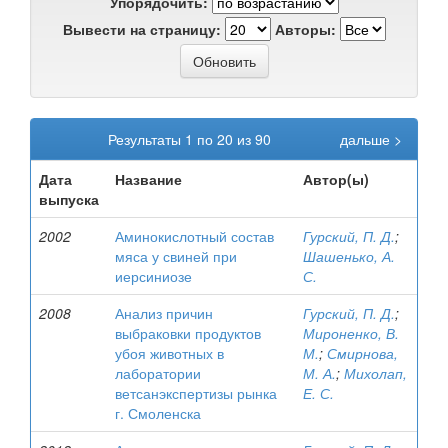
Упорядочить:
Вывести на страницу:
Авторы:
Результаты 1 по 20 из 90
дальше >
Дата
Название
Автор(ы)
выпуска
2002
Аминокислотный состав
Гурский, П. Д.
;
мяса у свиней при
Шашенько, А.
иерсиниозе
С.
2008
Анализ причин
Гурский, П. Д.
;
выбраковки продуктов
Мироненко, В.
убоя животных в
М.
;
Смирнова,
лаборатории
М. А.
;
Михолап,
ветсанэкспертизы рынка
Е. С.
г. Смоленска