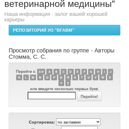
ветеринарной медицины"
Наша информация - залог вашей хорошей
карьеры
РЕПОЗИТОРИЙ УО "ВГАВМ"
Просмотр собрания по группе - Авторы
Стомма, С. С.
Перейти к:
0-9
A
B
C
D
E
F
G
H
I
J
K
L
M
N
O
P
Q
R
S
T
U
V
W
X
Y
Z
или введите несколько первых букв:
Сортировка: