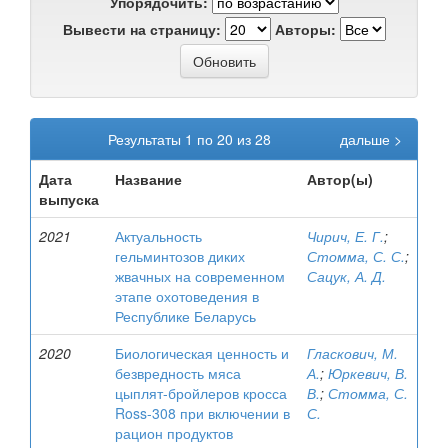
Упорядочить:
Вывести на страницу:
Авторы:
Результаты 1 по 20 из 28
дальше >
Дата
Название
Автор(ы)
выпуска
2021
Актуальность
Чирич, Е. Г.
;
гельминтозов диких
Стомма, С. С.
;
жвачных на современном
Сацук, А. Д.
этапе охотоведения в
Республике Беларусь
2020
Биологическая ценность и
Гласкович, М.
безвредность мяса
А.
;
Юркевич, В.
цыплят-бройлеров кросса
В.
;
Стомма, С.
Ross-308 при включении в
С.
рацион продуктов