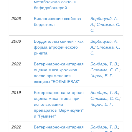
метаболизма лакто- и
бифидобактерий
2006
Биологические свойства
Вербицкий, А.
бордетелл
А.
;
Стомма, С.
С.
2008
Бордетеллез свиней - как
Вербицкий, А.
форма атрофического
А.
;
Стомма, С.
ринита
С.
2022
Ветеринарно-санитарная
Бондарь, Т. В.
;
оценка мяса кроликов
Стомма, С. С.
;
после применения
Чирич, Е. Г.
вакцины "БОЛЬШЕВАК"
2019
Ветеринарно-санитарная
Бондарь, Т. В.
;
оценка мяса птицы при
Стомма, С. С.
;
использовании
Чирич, Е. Г.
препаратов "Вермикулит"
и "Гумивет"
2022
Ветеринарно-санитарная
Бондарь, Т. В.
;