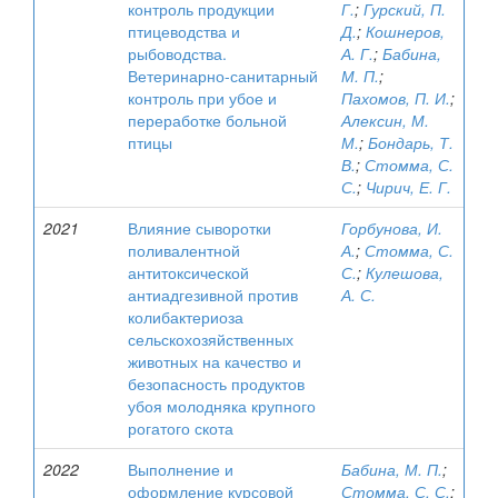
контроль продукции
Г.
;
Гурский, П.
птицеводства и
Д.
;
Кошнеров,
рыбоводства.
А. Г.
;
Бабина,
Ветеринарно-санитарный
М. П.
;
контроль при убое и
Пахомов, П. И.
;
переработке больной
Алексин, М.
птицы
М.
;
Бондарь, Т.
В.
;
Стомма, С.
С.
;
Чирич, Е. Г.
2021
Влияние сыворотки
Горбунова, И.
поливалентной
А.
;
Стомма, С.
антитоксической
С.
;
Кулешова,
антиадгезивной против
А. С.
колибактериоза
сельскохозяйственных
животных на качество и
безопасность продуктов
убоя молодняка крупного
рогатого скота
2022
Выполнение и
Бабина, М. П.
;
оформление курсовой
Стомма, С. С.
;