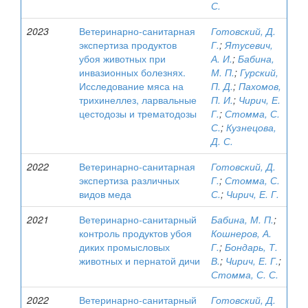
С.
2023
Ветеринарно-санитарная
Готовский, Д.
экспертиза продуктов
Г.
;
Ятусевич,
убоя животных при
А. И.
;
Бабина,
инвазионных болезнях.
М. П.
;
Гурский,
Исследование мяса на
П. Д.
;
Пахомов,
трихинеллез, ларвальные
П. И.
;
Чирич, Е.
цестодозы и трематодозы
Г.
;
Стомма, С.
С.
;
Кузнецова,
Д. С.
2022
Ветеринарно-санитарная
Готовский, Д.
экспертиза различных
Г.
;
Стомма, С.
видов меда
С.
;
Чирич, Е. Г.
2021
Ветеринарно-санитарный
Бабина, М. П.
;
контроль продуктов убоя
Кошнеров, А.
диких промысловых
Г.
;
Бондарь, Т.
животных и пернатой дичи
В.
;
Чирич, Е. Г.
;
Стомма, С. С.
2022
Ветеринарно-санитарный
Готовский, Д.